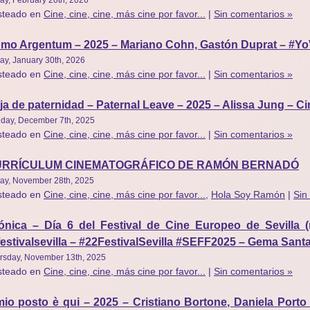
steado en
Cine, cine, cine, más cine por favor...
|
Sin comentarios »
mo Argentum – 2025 – Mariano Cohn, Gastón Duprat – #Y
day, January 30th, 2026
steado en
Cine, cine, cine, más cine por favor...
|
Sin comentarios »
ja de paternidad – Paternal Leave – 2025 – Alissa Jung – C
day, December 7th, 2025
steado en
Cine, cine, cine, más cine por favor...
|
Sin comentarios »
URRÍCULUM CINEMATOGRÁFICO DE RAMÓN BERNADÓ
day, November 28th, 2025
steado en
Cine, cine, cine, más cine por favor...
,
Hola Soy Ramón
|
Sin
ónica – Día 6 del Festival de Cine Europeo de Sevilla 
estivalsevilla – #22FestivalSevilla #SEFF2025 – Gema Sant
rsday, November 13th, 2025
steado en
Cine, cine, cine, más cine por favor...
|
Sin comentarios »
 mio posto è qui – 2025 – Cristiano Bortone, Daniela Port