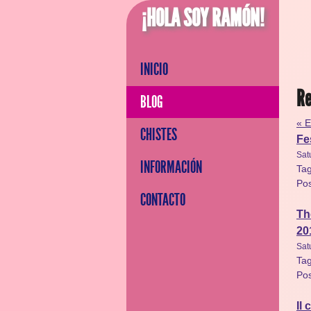
¡HOLA SOY RAMÓN!
INICIO
Re
BLOG
« E
CHISTES
Fe
Sat
INFORMACIÓN
Ta
Po
CONTACTO
Th
20
Sat
Ta
Po
Il