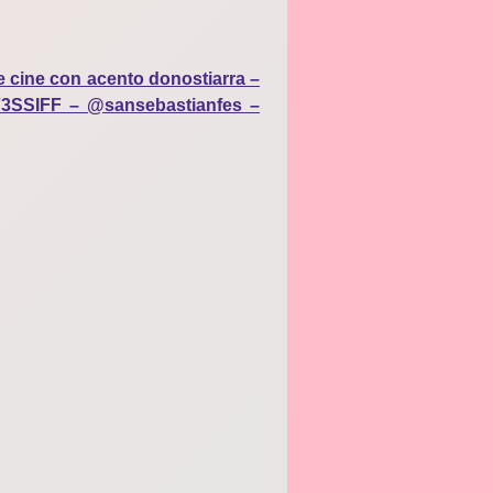
e cine con acento donostiarra –
#73SSIFF – @sansebastianfes –