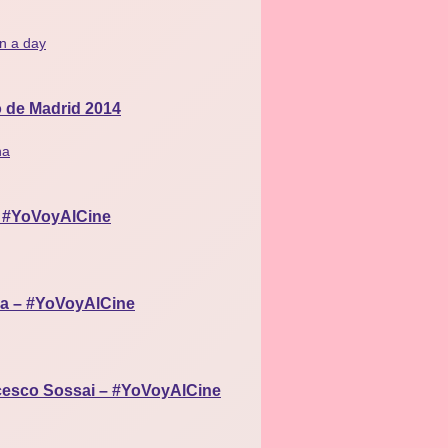
 in a day
o de Madrid 2014
na
– #YoVoyAlCine
ma – #YoVoyAlCine
ancesco Sossai – #YoVoyAlCine