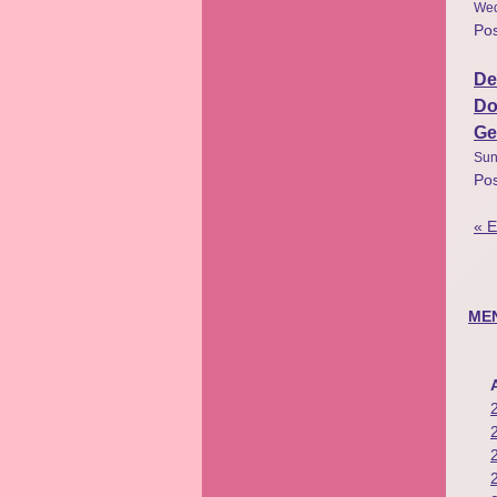
Wed
Po
De
Do
Ge
Sun
Po
« E
ME