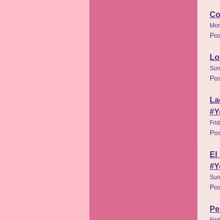
Co
Mon
Po
Lo
Sun
Po
La
#Y
Fri
Po
El
#Y
Sun
Po
Pe
Fri