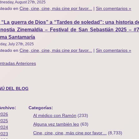
nesday, August 27th, 2025
steado en
Cine, cine, cine, más cine por favor...
|
Sin comentarios »
 “La guerra de Dios” a “Tardes de soledad”: una historia d
nostia Zinemaldia – Festival de San Sebastián 2025 – 
ma Santamaría
day, July 27th, 2025
steado en
Cine, cine, cine, más cine por favor...
|
Sin comentarios »
ntradas Anteriores
NÚ DEL BLOG
Archivo:
Categorías:
2026
Al médico con Ramón
(233)
2025
Alguna vez también leo
(63)
2024
Cine, cine, cine, más cine por favor…
(8,733)
2023