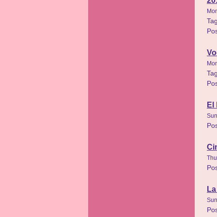
20
Mon
Ta
Po
Vo
Mon
Ta
Po
El
Sun
Po
Ci
Thu
Po
La
Sun
Po