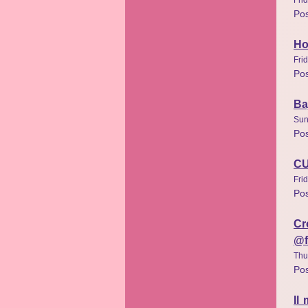
Po
Ho
Fri
Po
Ba
Sun
Po
C
Fri
Po
Cr
@f
Thu
Po
Il