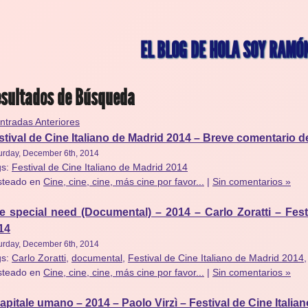
EL BLOG DE HOLA SOY RAMÓ
sultados de Búsqueda
ntradas Anteriores
stival de Cine Italiano de Madrid 2014 – Breve comentario
urday, December 6th, 2014
gs:
Festival de Cine Italiano de Madrid 2014
steado en
Cine, cine, cine, más cine por favor...
|
Sin comentarios »
e special need (Documental) – 2014 – Carlo Zoratti – Fest
14
urday, December 6th, 2014
gs:
Carlo Zoratti
,
documental
,
Festival de Cine Italiano de Madrid 2014
steado en
Cine, cine, cine, más cine por favor...
|
Sin comentarios »
 capitale umano – 2014 – Paolo Virzì – Festival de Cine Itali