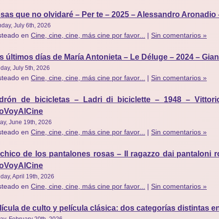
sas que no olvidaré – Per te – 2025 – Alessandro Aronadi
day, July 6th, 2026
steado en
Cine, cine, cine, más cine por favor...
|
Sin comentarios »
s últimos días de María Antonieta – Le Déluge – 2024 – Gi
day, July 5th, 2026
steado en
Cine, cine, cine, más cine por favor...
|
Sin comentarios »
drón de bicicletas – Ladri di biciclette – 1948 – Vitto
oVoyAlCine
day, June 19th, 2026
steado en
Cine, cine, cine, más cine por favor...
|
Sin comentarios »
 chico de los pantalones rosas – Il ragazzo dai pantaloni r
oVoyAlCine
day, April 19th, 2026
steado en
Cine, cine, cine, más cine por favor...
|
Sin comentarios »
lícula de culto y película clásica: dos categorías distintas en
day, February 20th, 2026