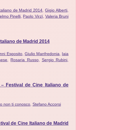
Italiano de Madrid 2014
,
Gigio Alberti
,
elmo Pinelli
,
Paolo Virzì
,
Valeria Bruni
Italiano de Madrid 2014
nni Esposito
,
Giulio Manfredonia
,
Iaia
nese
,
Rosaria Russo
,
Sergio Rubini
,
– Festival de Cine Italiano de
o non ti conosco
,
Stefano Accorsi
tival de Cine Italiano de Madrid