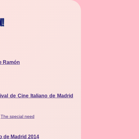
N!
 de Ramón
ival de Cine Italiano de Madrid
,
The special need
ano de Madrid 2014