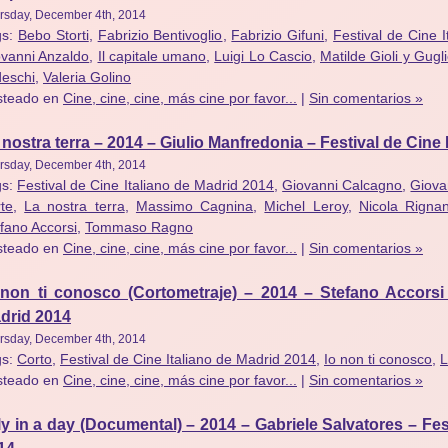
rsday, December 4th, 2014
gs:
Bebo Storti
,
Fabrizio Bentivoglio
,
Fabrizio Gifuni
,
Festival de Cine 
vanni Anzaldo
,
Il capitale umano
,
Luigi Lo Cascio
,
Matilde Gioli y Gugli
eschi
,
Valeria Golino
steado en
Cine, cine, cine, más cine por favor...
|
Sin comentarios »
 nostra terra – 2014 – Giulio Manfredonia – Festival de Cine 
rsday, December 4th, 2014
gs:
Festival de Cine Italiano de Madrid 2014
,
Giovanni Calcagno
,
Giova
te
,
La nostra terra
,
Massimo Cagnina
,
Michel Leroy
,
Nicola Rigna
fano Accorsi
,
Tommaso Ragno
steado en
Cine, cine, cine, más cine por favor...
|
Sin comentarios »
 non ti conosco (Cortometraje) – 2014 – Stefano Accorsi 
drid 2014
rsday, December 4th, 2014
gs:
Corto
,
Festival de Cine Italiano de Madrid 2014
,
Io non ti conosco
,
L
steado en
Cine, cine, cine, más cine por favor...
|
Sin comentarios »
aly in a day (Documental) – 2014 – Gabriele Salvatores – Fes