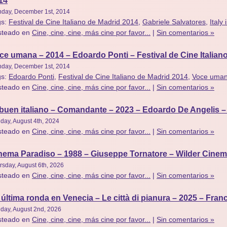
14
day, December 1st, 2014
gs:
Festival de Cine Italiano de Madrid 2014
,
Gabriele Salvatores
,
Italy
steado en
Cine, cine, cine, más cine por favor...
|
Sin comentarios »
ce umana – 2014 – Edoardo Ponti – Festival de Cine Italian
day, December 1st, 2014
gs:
Edoardo Ponti
,
Festival de Cine Italiano de Madrid 2014
,
Voce uma
steado en
Cine, cine, cine, más cine por favor...
|
Sin comentarios »
 buen italiano – Comandante – 2023 – Edoardo De Angelis 
day, August 4th, 2024
steado en
Cine, cine, cine, más cine por favor...
|
Sin comentarios »
nema Paradiso – 1988 – Giuseppe Tornatore – Wilder Cine
rsday, August 6th, 2026
steado en
Cine, cine, cine, más cine por favor...
|
Sin comentarios »
 última ronda en Venecia – Le città di pianura – 2025 – Fr
day, August 2nd, 2026
steado en
Cine, cine, cine, más cine por favor...
|
Sin comentarios »