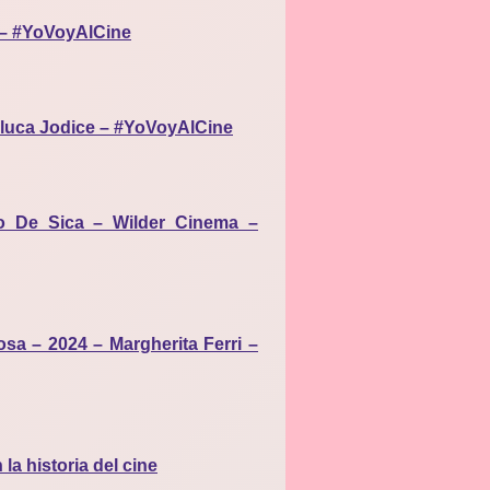
o – #YoVoyAlCine
anluca Jodice – #YoVoyAlCine
rio De Sica – Wilder Cinema –
osa – 2024 – Margherita Ferri –
 la historia del cine