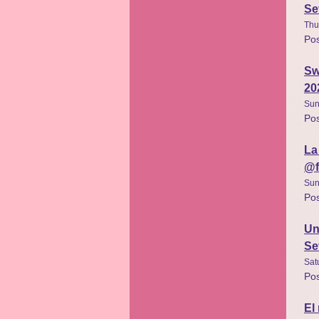
Se
Thu
Po
Sw
20
Sun
Po
La
@f
Sun
Po
Un
Se
Sat
Po
El