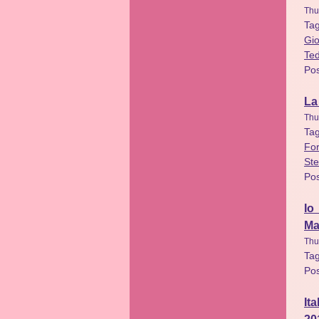
Thu
Ta
Gio
Ted
Po
La
Thu
Ta
For
Ste
Po
Io
Ma
Thu
Ta
Po
It