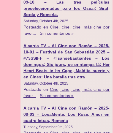
09-10 – Las tres películas
preseleccionadas para los Oscar: Sirat,
Sorda y Romería.
Saturday, October 4th, 2025
Posteado en
Cine, cine, cine, más cine por
favor...
|
Sin comentarios »
Alcarria TV – Al Cine con Ramón – 2025-
10-01 – Festival de San Sebastián 2025 –
#73SSIFF – @sansebastianfes – Los
domingos; Six jours, ce printemps-là; Her
Heart Beats in Its Cage; Maldita suerte y
en Cines: Una batalla tras otra
Saturday, October 4th, 2025
Posteado en
Cine, cine, cine, más cine por
favor...
|
Sin comentarios »
Alcarria TV – Al Cine con Ramón – 2025-
09-03 – LocaMente, Los Rose, Amor en
cuatro letras, Romería
Tuesday, September 9th, 2025