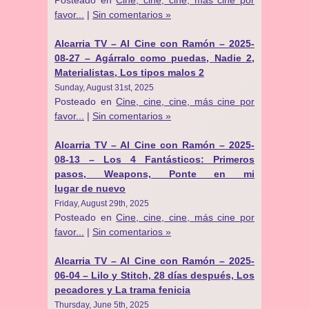
Posteado en
Cine, cine, cine, más cine por
favor...
|
Sin comentarios »
Alcarria TV – Al Cine con Ramón – 2025-
08-27 – Agárralo como puedas, Nadie 2,
Materialistas, Los tipos malos 2
Sunday, August 31st, 2025
Posteado en
Cine, cine, cine, más cine por
favor...
|
Sin comentarios »
Alcarria TV – Al Cine con Ramón – 2025-
08-13 – Los 4 Fantásticos: Primeros
pasos, Weapons, Ponte en mi
lugar de nuevo
Friday, August 29th, 2025
Posteado en
Cine, cine, cine, más cine por
favor...
|
Sin comentarios »
Alcarria TV – Al Cine con Ramón – 2025-
06-04 – Lilo y Stitch, 28 días después, Los
pecadores y La trama fenicia
Thursday, June 5th, 2025