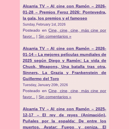
Alcarria TV – Al cine con Ramón – 2026-
01-28 – Premios Feroz 2026: Pontevedra,
la gala, los premios y el famoseo
Sunday, February 1st, 2026
Posteado en
Cine, cine, cine, más cine por
favor...
|
Sin comentarios »
Alcarria TV – Al cine con Ramón – 2026-
01-14 – La mejores películas mundiales de
2025 según Diego y Ramón: La vida de
Chuck, Weapons, Una batalla tras otra,
Sinners, La Grazia y Frankenstein de
Guillermo del Toro
Tuesday, January 20th, 2026
Posteado en
Cine, cine, cine, más cine por
favor...
|
Sin comentarios »
Alcarria TV – Al cine con Ramón – 2025-
12-17 – El rey de reyes (Animación),
Puñales por la espalda: De entre los
muertos, Avatar: Fuego y ceniza, El