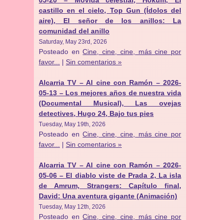
05-20 – Movida celestial, Hokum, El
castillo en el cielo, Top Gun (Ídolos del
aire), El señor de los anillos: La
comunidad del anillo
Saturday, May 23rd, 2026
Posteado en
Cine, cine, cine, más cine por
favor...
|
Sin comentarios »
Alcarria TV – Al cine con Ramón – 2026-
05-13 – Los mejores años de nuestra vida
(Documental Musical), Las ovejas
detectives, Hugo 24, Bajo tus pies
Tuesday, May 19th, 2026
Posteado en
Cine, cine, cine, más cine por
favor...
|
Sin comentarios »
Alcarria TV – Al cine con Ramón – 2026-
05-06 – El diablo viste de Prada 2, La isla
de Amrum, Strangers: Capítulo final,
David: Una aventura gigante (Animación)
Tuesday, May 12th, 2026
Posteado en
Cine, cine, cine, más cine por