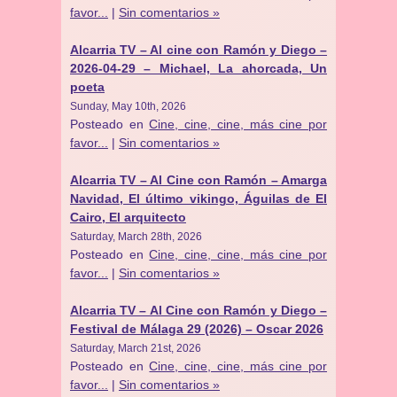
favor...
|
Sin comentarios »
Alcarria TV – Al cine con Ramón y Diego –
2026-04-29 – Michael, La ahorcada, Un
poeta
Sunday, May 10th, 2026
Posteado en
Cine, cine, cine, más cine por
favor...
|
Sin comentarios »
Alcarria TV – Al Cine con Ramón – Amarga
Navidad, El último vikingo, Águilas de El
Cairo, El arquitecto
Saturday, March 28th, 2026
Posteado en
Cine, cine, cine, más cine por
favor...
|
Sin comentarios »
Alcarria TV – Al Cine con Ramón y Diego –
Festival de Málaga 29 (2026) – Oscar 2026
Saturday, March 21st, 2026
Posteado en
Cine, cine, cine, más cine por
favor...
|
Sin comentarios »