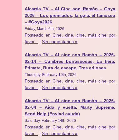
Alcarria TV – Al Cine con Ramón – Goya
2026 – Los premiados, la gala, el famoseo
– #Goya2026
Friday, March 6th, 2026
Posteado en
Cine, cine, cine, más cine por
favor...
|
Sin comentarios »
Alcarria TV – Al cine con Ramón – 2026-
02-14 – Cumbres borrascosas, La fiera,
Primate, Ruta de escape, Tres adioses
Thursday, February 19th, 2026
Posteado en
Cine, cine, cine, más cine por
favor...
|
Sin comentarios »
Alcarria TV – Al cine con Ramón – 2026-
02-04 – Aída y vuelta, Marty Supreme,
Send Help (Enviad ayuda)
Saturday, February 14th, 2026
Posteado en
Cine, cine, cine, más cine por
favor...
|
Sin comentarios »