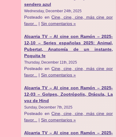
sendero azul
Wednesday, December 24th, 2025
Posteado en
Cine, cine, cine, más cine por
favor...
|
Sin comentarios »
Alcarria TV – Al cine con Ramón – 2025-
12-10 – Series españolas 2025: Animal,
Pubertat, Anatomía de un instante,
Poquita fe
Thursday, December 11th, 2025
Posteado en
Cine, cine, cine, más cine por
favor...
|
Sin comentarios »
Alcarria TV – Al cine con Ramón – 2025-
12-03 – Golpes, Zootrópolis, Drácula, La
voz de Hind
Sunday, December 7th, 2025
Posteado en
Cine, cine, cine, más cine por
favor...
|
Sin comentarios »
Alcarria TV – Al cine con Ramón – 2025-