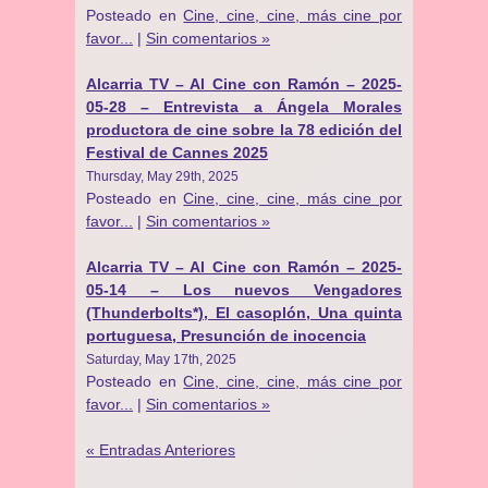
Posteado en
Cine, cine, cine, más cine por
favor...
|
Sin comentarios »
Alcarria TV – Al Cine con Ramón – 2025-
05-28 – Entrevista a Ángela Morales
productora de cine sobre la 78 edición del
Festival de Cannes 2025
Thursday, May 29th, 2025
Posteado en
Cine, cine, cine, más cine por
favor...
|
Sin comentarios »
Alcarria TV – Al Cine con Ramón – 2025-
05-14 – Los nuevos Vengadores
(Thunderbolts*), El casoplón, Una quinta
portuguesa, Presunción de inocencia
Saturday, May 17th, 2025
Posteado en
Cine, cine, cine, más cine por
favor...
|
Sin comentarios »
« Entradas Anteriores