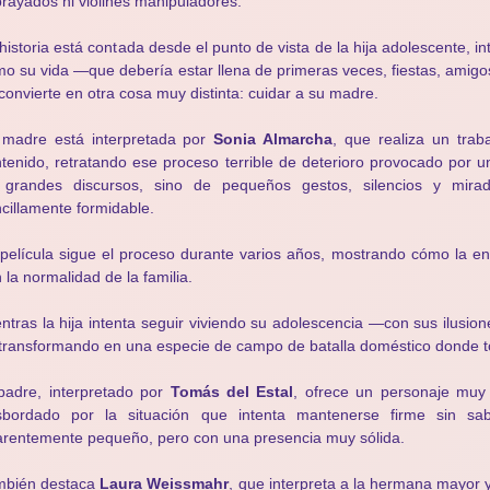
rayados ni violines manipuladores.
historia está contada desde el punto de vista de la hija adolescente, i
o su vida —que debería estar llena de primeras veces, fiestas, ami
convierte en otra cosa muy distinta: cuidar a su madre.
 madre está interpretada por
Sonia Almarcha
, que realiza un trab
tenido, retratando ese proceso terrible de deterioro provocado por
 grandes discursos, sino de pequeños gestos, silencios y mirad
cillamente formidable.
película sigue el proceso durante varios años, mostrando cómo la 
 la normalidad de la familia.
ntras la hija intenta seguir viviendo su adolescencia —con sus ilusi
transformando en una especie de campo de batalla doméstico donde to
padre, interpretado por
Tomás del Estal
, ofrece un personaje muy
sbordado por la situación que intenta mantenerse firme sin 
rentemente pequeño, pero con una presencia muy sólida.
mbién destaca
Laura Weissmahr
, que interpreta a la hermana mayor 