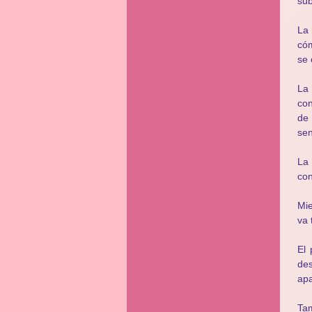
sub
La 
cóm
se 
La
con
de
sen
La 
con
Mie
va 
El 
de
apa
Ta