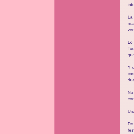
int
La 
mad
ver
Lo
Tod
que
Y c
cas
due
No 
cor
Una
De 
fes