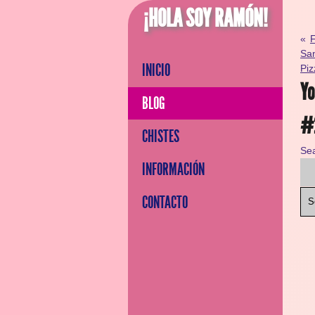
¡HOLA SOY RAMÓN!
«
F
San
INICIO
Piz
Yo
BLOG
#2
CHISTES
Se
INFORMACIÓN
CONTACTO
S