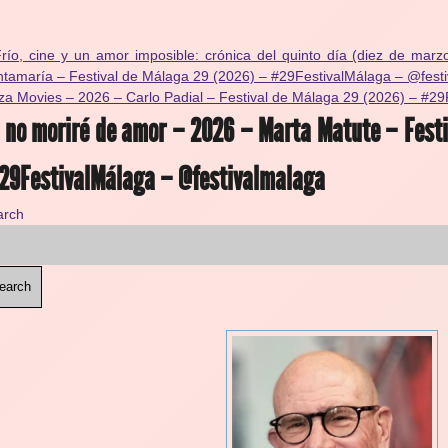
río, cine y un amor imposible: crónica del quinto día (diez de mar
tamaría – Festival de Málaga 29 (2026) – #29FestivalMálaga – @fest
za Movies – 2026 – Carlo Padial – Festival de Málaga 29 (2026) – #2
 no moriré de amor – 2026 – Marta Matute – Fest
9FestivalMálaga – @festivalmalaga
arch
earch