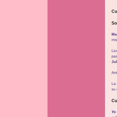
Cu
So
Ma
mis
Lic
pas
Jul
Ant
La 
su 
Cu
Yo