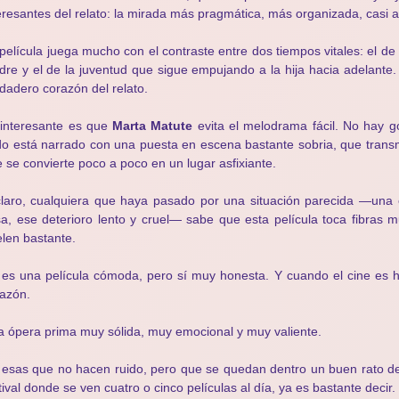
eresantes del relato: la mirada más pragmática, más organizada, casi ad
película juega mucho con el contraste entre dos tiempos vitales: el 
re y el de la juventud que sigue empujando a la hija hacia adelante. 
dadero corazón del relato.
 interesante es que
Marta Matute
evita el melodrama fácil. No hay go
o está narrado con una puesta en escena bastante sobria, que trans
 se convierte poco a poco en un lugar asfixiante.
laro, cualquiera que haya pasado por una situación parecida —una
a, ese deterioro lento y cruel— sabe que esta película toca fibras
len bastante.
es una película cómoda, pero sí muy honesta. Y cuando el cine es h
azón.
 ópera prima muy sólida, muy emocional y muy valiente.
esas que no hacen ruido, pero que se quedan dentro un buen rato des
tival donde se ven cuatro o cinco películas al día, ya es bastante decir.