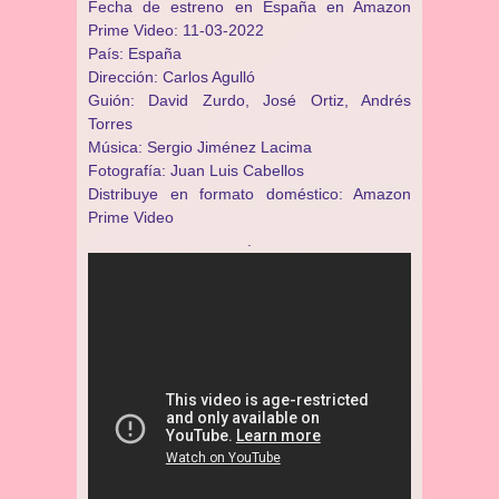
Fecha de estreno en España en Amazon
Prime Video: 11-03-2022
País: España
Dirección: Carlos Agulló
Guión: David Zurdo, José Ortiz, Andrés
Torres
Música: Sergio Jiménez Lacima
Fotografía: Juan Luis Cabellos
Distribuye en formato doméstico: Amazon
Prime Video
.