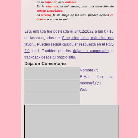
En la
superior
va tu
nombre
.
En la
segunda
, la del medio, pon una dirección de
correo electrónico
.
La
tercera
, la de abajo de las tres, puedes dejarla
en
blanco
o poner tu web.
.
Esta entrada fue posteada el 24/12/2022 a las 07:16
en las categorías de:
Cine, cine, cine, más cine por
favor...
. Puedes seguir cualquier respuesta en el
RSS
2.0
feed. También puedes
dejar un comentario
, o
trackback
desde tu propio sitio.
Deja un Comentario
Nombre (*)
E-Mail (no se
mostrará) (*)
Web