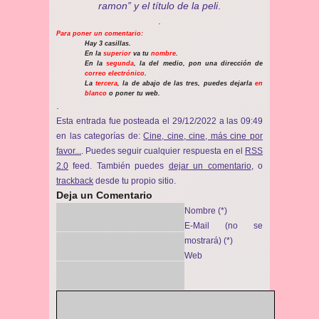
ramon” y el título de la peli
.
.
Para poner un comentario:
Hay 3 casillas.
En la
superior
va tu
nombre
.
En la
segunda
, la del medio, pon una dirección de
correo electrónico
.
La
tercera
, la de abajo de las tres, puedes dejarla
en
blanco
o poner tu web.
.
Esta entrada fue posteada el 29/12/2022 a las 09:49
en las categorías de:
Cine, cine, cine, más cine por
favor...
. Puedes seguir cualquier respuesta en el
RSS
2.0
feed. También puedes
dejar un comentario
, o
trackback
desde tu propio sitio.
Deja un Comentario
Nombre (*)
E-Mail (no se
mostrará) (*)
Web