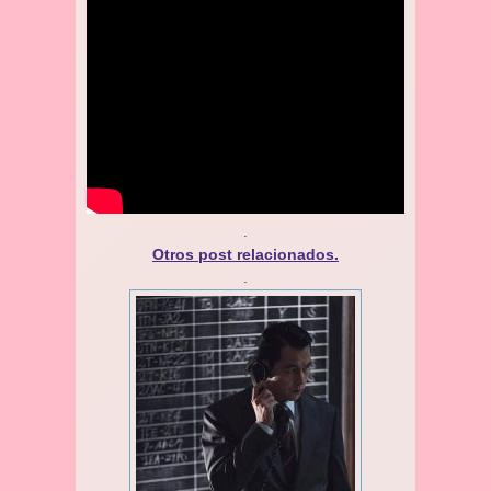
.
Otros post relacionados.
.