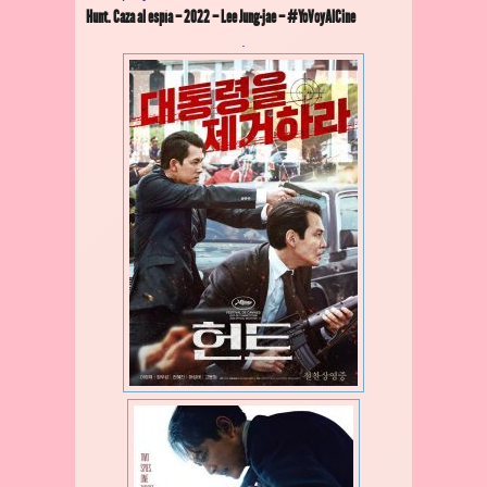
Hunt. Caza al espía – 2022 – Lee Jung-jae – #YoVoyAlCine
.