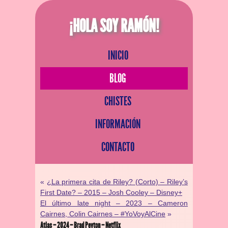
¡HOLA SOY RAMÓN!
INICIO
BLOG
CHISTES
INFORMACIÓN
CONTACTO
«
¿La primera cita de Riley? (Corto) – Riley’s
First Date? – 2015 – Josh Cooley – Disney+
El último late night – 2023 – Cameron
Cairnes, Colin Cairnes – #YoVoyAlCine
»
Atlas – 2024 – Brad Peyton – Netflix