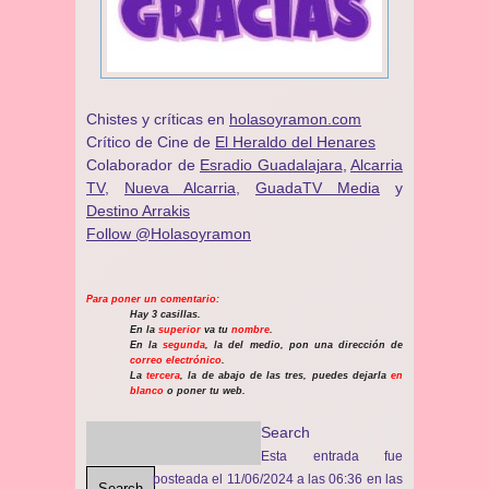
Chistes y críticas en
holasoyramon.com
Crítico de Cine de
El Heraldo del Henares
​​Colaborador de
Esradio Guadalajara
,
Alcarria
TV,
Nueva Alcarria,
GuadaTV Media
y
Destino Arrakis
Follow @Holasoyramon
Para poner un comentario:
Hay 3 casillas.
En la
superior
va tu
nombre
.
En la
segunda
, la del medio, pon una dirección de
correo electrónico
.
La
tercera
, la de abajo de las tres, puedes dejarla
en
blanco
o poner tu web.
Search
Esta entrada fue
posteada el 11/06/2024 a las 06:36 en las
Search