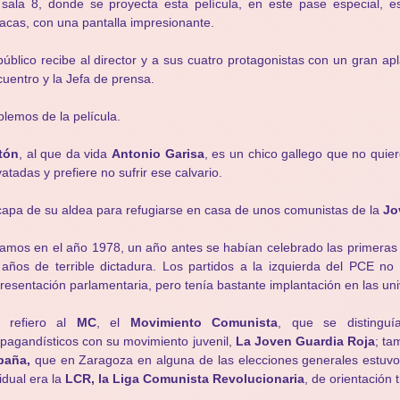
sala 8, donde se proyecta esta película, en este pase especial, 
acas, con una pantalla impresionante.
público recibe al director y a sus cuatro protagonistas con un gran ap
uentro y la Jefa de prensa.
lemos de la película.
tón
, al que da vida
Antonio Garisa
, es un chico gallego que no quier
atadas y prefiere no sufrir ese calvario.
apa de su aldea para refugiarse en casa de unos comunistas de la
Jo
amos en el año 1978, un año antes se habían celebrado las primeras
años de terrible dictadura. Los partidos a la izquierda del PCE no
resentación parlamentaria, pero tenía bastante implantación en las un
 refiero al
MC
, el
Movimiento Comunista
, que se distingu
pagandísticos con su movimiento juvenil,
La Joven Guardia Roja
; ta
paña,
que en Zaragoza en alguna de las elecciones generales estuv
idual era la
LCR, la Liga Comunista Revolucionaria
, de orientación t