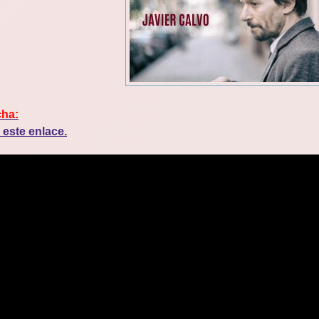
cha:
 este enlace.