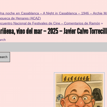
na noche en Casablanca – A Night in Casablanca – 1946 – Archie M
uqueca de Henares (ACAZ)
ncuentro Nacional de Festivales de Cine – Comentarios de Ramón
»
riñena, vino del mar – 2025 – Javier Calvo Torreci
arch
earch