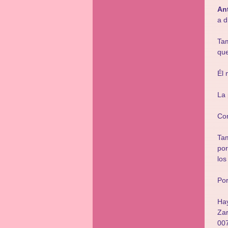
An
a d
Ta
qu
Él 
La 
Con
Tam
por
los
Por
Ha
Za
007