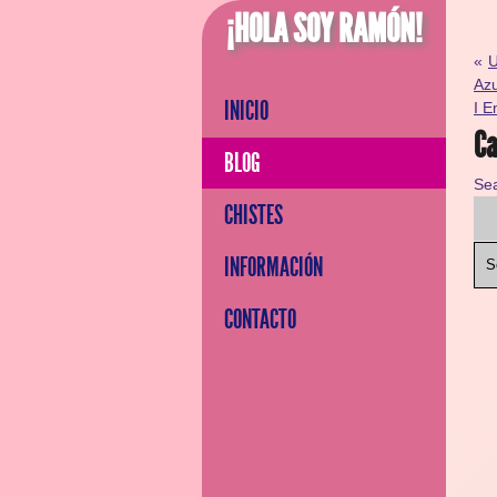
¡HOLA SOY RAMÓN!
«
U
Az
INICIO
I E
Ca
BLOG
Se
CHISTES
INFORMACIÓN
S
CONTACTO