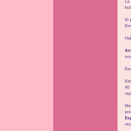
La 
but
El 
Enc
Hab
An
nov
Esc
Est
40 
rep
Me
pro
Es
res