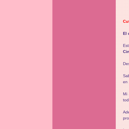
Cu
El 
Est
Cin
Des
Sab
en 
Mi
tod
Ade
pr