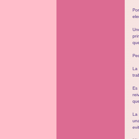
Po
ele
Uno
pri
que
Peq
La 
tra
Es
rei
que
La 
una
evi