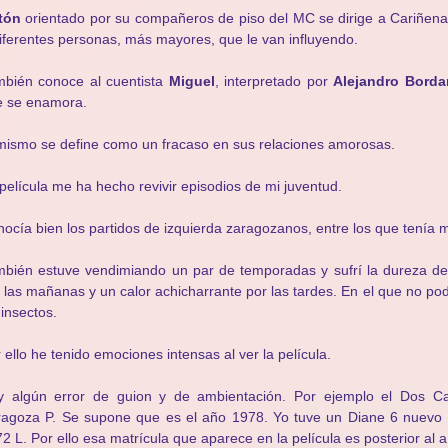
tón
orientado por su compañeros de piso del MC se dirige a Cariñena
iferentes personas, más mayores, que le van influyendo.
mbién conoce al cuentista
Miguel
, interpretado por
Alejandro Bord
e se enamora.
mismo se define como un fracaso en sus relaciones amorosas.
película me ha hecho revivir episodios de mi juventud.
ocía bien los partidos de izquierda zaragozanos, entre los que tenía
bién estuve vendimiando un par de temporadas y sufrí la dureza de 
 las mañanas y un calor achicharrante por las tardes. En el que no pod
 insectos.
 ello he tenido emociones intensas al ver la película.
y algún error de guion y de ambientación. Por ejemplo el Dos Ca
ragoza P. Se supone que es el año 1978. Yo tuve un Diane 6 nuev
2 L. Por ello esa matrícula que aparece en la película es posterior al 