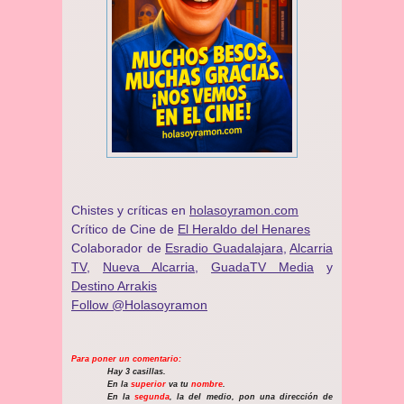
Chistes y críticas en
holasoyramon.com
Crítico de Cine de
El Heraldo del Henares
​​Colaborador de
Esradio Guadalajara
,
Alcarria
TV,
Nueva Alcarria,
GuadaTV Media
y
Destino Arrakis
Follow @Holasoyramon
Para poner un comentario:
Hay 3 casillas.
En la
superior
va tu
nombre
.
En la
segunda
, la del medio, pon una dirección de