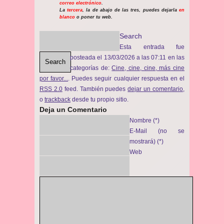
correo electrónico
.
La
tercera
, la de abajo de las tres, puedes dejarla
en
blanco
o poner tu web.
Search
Esta entrada fue
posteada el 13/03/2026 a las 07:11 en las
Search
categorías de:
Cine, cine, cine, más cine
por favor...
. Puedes seguir cualquier respuesta en el
RSS 2.0
feed. También puedes
dejar un comentario
,
o
trackback
desde tu propio sitio.
Deja un Comentario
Nombre (*)
E-Mail (no se
mostrará) (*)
Web