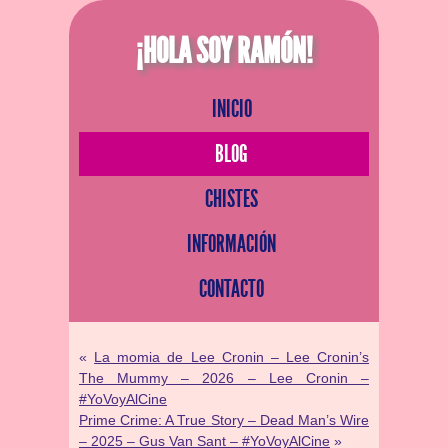
¡HOLA SOY RAMÓN!
INICIO
BLOG
CHISTES
INFORMACIÓN
CONTACTO
«
La momia de Lee Cronin – Lee Cronin’s
The Mummy – 2026 – Lee Cronin –
#YoVoyAlCine
Prime Crime: A True Story – Dead Man’s Wire
– 2025 – Gus Van Sant – #YoVoyAlCine
»