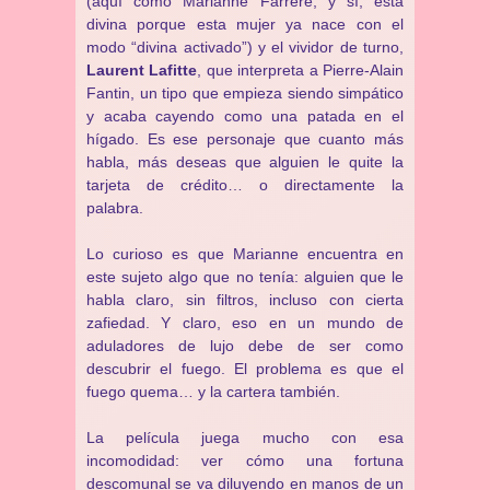
(aquí como Marianne Farrere, y sí, está
divina porque esta mujer ya nace con el
modo “divina activado”) y el vividor de turno,
Laurent Lafitte
, que interpreta a Pierre-Alain
Fantin, un tipo que empieza siendo simpático
y acaba cayendo como una patada en el
hígado. Es ese personaje que cuanto más
habla, más deseas que alguien le quite la
tarjeta de crédito… o directamente la
palabra.
Lo curioso es que Marianne encuentra en
este sujeto algo que no tenía: alguien que le
habla claro, sin filtros, incluso con cierta
zafiedad. Y claro, eso en un mundo de
aduladores de lujo debe de ser como
descubrir el fuego. El problema es que el
fuego quema… y la cartera también.
La película juega mucho con esa
incomodidad: ver cómo una fortuna
descomunal se va diluyendo en manos de un