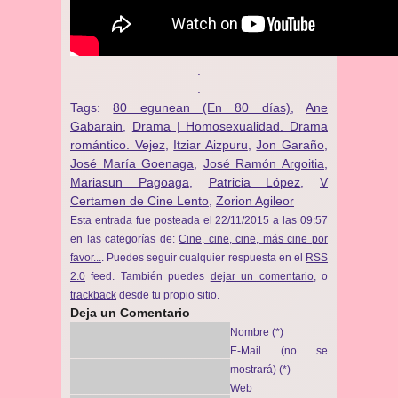
.
.
Tags:
80 egunean (En 80 días)
,
Ane
Gabarain
,
Drama | Homosexualidad. Drama
romántico. Vejez
,
Itziar Aizpuru
,
Jon Garaño
,
José María Goenaga
,
José Ramón Argoitia
,
Mariasun Pagoaga
,
Patricia López
,
V
Certamen de Cine Lento
,
Zorion Agileor
Esta entrada fue posteada el 22/11/2015 a las 09:57
en las categorías de:
Cine, cine, cine, más cine por
favor...
. Puedes seguir cualquier respuesta en el
RSS
2.0
feed. También puedes
dejar un comentario
, o
trackback
desde tu propio sitio.
Deja un Comentario
Nombre (*)
E-Mail (no se
mostrará) (*)
Web