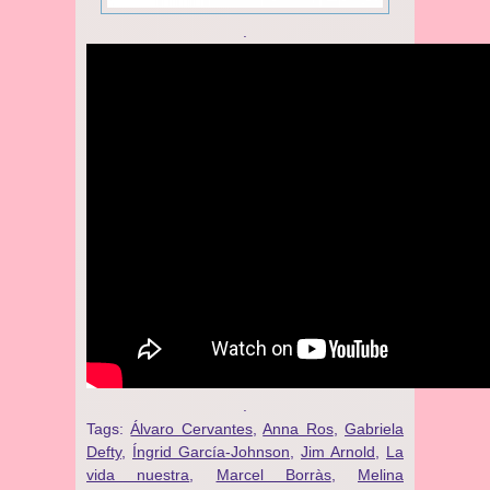
.
.
Tags:
Álvaro Cervantes
,
Anna Ros
,
Gabriela
Defty
,
Íngrid García-Johnson
,
Jim Arnold
,
La
vida nuestra
,
Marcel Borràs
,
Melina