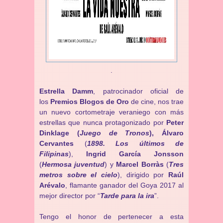
.
Estrella Damm
, patrocinador oficial de
los
Premios Blogos de Oro
de cine, nos trae
un nuevo cortometraje veraniego con más
estrellas que nunca protagonizado por
Peter
Dinklage (
Juego de Tronos
),
Álvaro
Cervantes
(
1898. Los últimos de
Filipinas
),
Ingrid García Jonsson
(
Hermosa juventud
) y
Marcel Borràs
(
Tres
metros sobre el cielo
), dirigido por
Raúl
Arévalo
, flamante ganador del Goya 2017 al
mejor director por “
Tarde para la ir
a
”.
Tengo el honor de pertenecer a esta