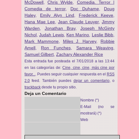
McDowell
,
Chris Wylde
,
Comedia. Terror |
Comedia de terror
,
Doc Duhame
,
Doug
Haley
,
Emily Alyn Lind
,
Frederick Keeve
,
Hana Mae Lee
,
Jean Claude Leuyer
,
Jimmy
Warden
,
Jonathan Bray
,
Joseph McGinty
Nichol
,
Judah Lewis
,
Ken Marino
,
Leslie Bibb
,
Mark Mammone
,
Miles J. Harvey
,
Robbie
Amell
,
Ron Funches
,
Samara Weaving
,
Samuel Gilbert
,
Zachary Alexander Rice
Esta entrada fue posteada el 7/01/2018 a las 13:44
en las categorías de:
Cine, cine, cine, más cine por
favor...
. Puedes seguir cualquier respuesta en el
RSS
2.0
feed. También puedes
dejar un comentario
, o
trackback
desde tu propio sitio.
Deja un Comentario
Nombre (*)
E-Mail (no se
mostrará) (*)
Web