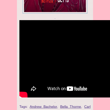
.
.
Tags:
Andrew Bachelor
,
Bella Thorne
,
Carl