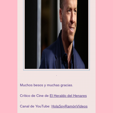
.
Muchos besos y muchas gracias.
Crítico de Cine de
El Heraldo del Henares
.
Canal de YouTube:
HolaSoyRamónVídeos