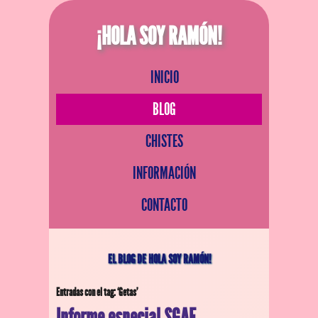
¡HOLA SOY RAMÓN!
INICIO
BLOG
CHISTES
INFORMACIÓN
CONTACTO
EL BLOG DE HOLA SOY RAMÓN!
Entradas con el tag: ‘Getas’
Informe especial SGAE