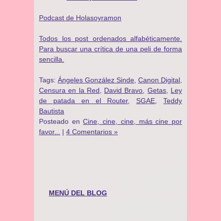
Podcast de Holasoyramon
Todos los post ordenados alfabéticamente.
Para buscar una crítica de una peli de forma
sencilla.
Tags:
Ángeles González Sinde
,
Canon Digital
,
Censura en la Red
,
David Bravo
,
Getas
,
Ley
de patada en el Router
,
SGAE
,
Teddy
Bautista
Posteado en
Cine, cine, cine, más cine por
favor...
|
4 Comentarios »
MENÚ DEL BLOG