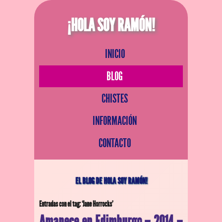
¡HOLA SOY RAMÓN!
INICIO
BLOG
CHISTES
INFORMACIÓN
CONTACTO
EL BLOG DE HOLA SOY RAMÓN!
Entradas con el tag: ‘Jane Horrocks’
Amanece en Edimburgo – 2014 –