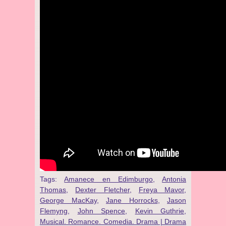
Tags:
Amanece en Edimburgo
,
Antonia
Thomas
,
Dexter Fletcher
,
Freya Mavor
,
George MacKay
,
Jane Horrocks
,
Jason
Flemyng
,
John Spence
,
Kevin Guthrie
,
Musical. Romance. Comedia. Drama | Drama