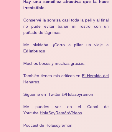
Hay una sencillez atractiva que la hace
irresistible.
Conservé la sonrisa casi toda la peli y al final
no pude evitar bañar mi rostro con un
puñado de lágrimas.
Me olvidaba. ¡Corro a pillar un viaje a
Edimburgo
!
Muchos besos y muchas gracias.
También tienes mis críticas en
El Heraldo del
Henares
.
Sígueme en Twitter
@Holasoyramon
Me puedes ver en el Canal de
Youtube
HolaSoyRamónVídeos
.
Podcast de Holasoyramon