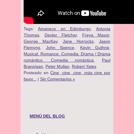
Tags:
Amanece en Edimburgo
,
Antonia
Thomas
,
Dexter Fletcher
,
Freya Mavor
,
George MacKay
,
Jane Horrocks
,
Jason
Flemyng
,
John Spence
,
Kevin Guthrie
,
Musical. Romance. Comedia. Drama | Drama
romántico. Comedia romántica
,
Paul
Brannigan
,
Peter Mullan
,
Robert Yates
Posteado en
Cine, cine, cine, más cine por
favor...
|
Sin Comentarios »
MENÚ DEL BLOG