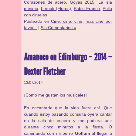
Corazones de acero
,
Goyas 2015
,
La isla
mínima
,
Loreak (Flores)
,
Pablo Franco
,
Pollo
con ciruelas
Posteado en
Cine, cine, cine, más cine por
favor...
|
Sin Comentarios »
Amanece en Edimburgo – 2014 –
Dexter Fletcher
13/07/2014
¡Cómo me gustan los musicales!
En encantaría que la vida fuera así. Que
cuando estoy pasando consulta oyera cantar
en la sala de espera y me pudiera unir
durante cinco minutos a la fiesta. O
caminando con mi perro
Gollum
al llegar a