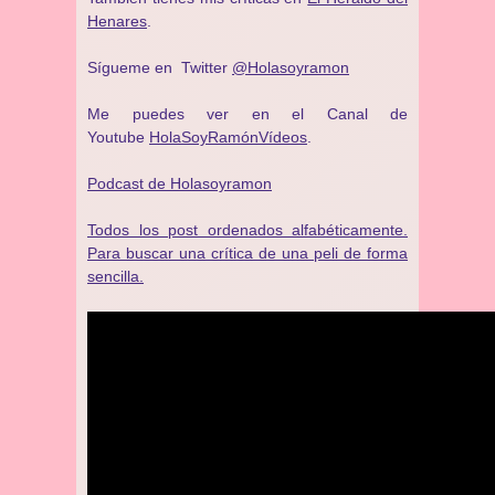
Henares
.
Sígueme en Twitter
@Holasoyramon
Me puedes ver en el Canal de
Youtube
HolaSoyRamónVídeos
.
Podcast de Holasoyramon
Todos los post ordenados alfabéticamente.
Para buscar una crítica de una peli de forma
sencilla.