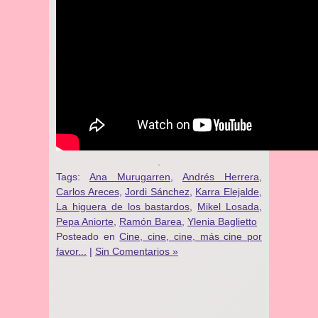
.
Tags:
Ana Murugarren
,
Andrés Herrera
,
Carlos Areces
,
Jordi Sánchez
,
Karra Elejalde
,
La higuera de los bastardos
,
Mikel Losada
,
Pepa Aniorte
,
Ramón Barea
,
Ylenia Baglietto
Posteado en
Cine, cine, cine, más cine por
favor...
|
Sin Comentarios »