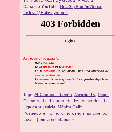
TV,
Nueva Alcarria
y
GuadaTV Media
Canal de YouTube:
HolaSoyRamónVídeos
Follow @Holasoyramon
.
Para poner un comentario:
Hay 3 casillas.
En la
superior
va tu
nombre
.
En la
segunda
, la del medio, pon una dirección de
correo electrónico
.
La
tercera
, la de abajo de las tres, puedes dejarla
en
blanco
o poner tu web.
.
Tags:
Al Cine con Ramón
,
Alcarria TV
,
Diego
Gismero
,
La higuera de los bastardos
,
La
Liga de la justicia
,
Mónica Gallo
Posteado en
Cine, cine, cine, más cine por
favor...
|
Sin Comentarios »