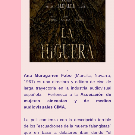
.
Ana Murugarren Fabo
(Marcilla, Navarra,
1961) es una directora y editora de cine de
larga trayectoria en la industria audiovisual
española. Pertenece a la
Asociación de
mujeres cineastas y de medios
audiovisuales CIMA.
La peli comienza con la descripción terrible
de los “escuadrones de la muerte falangistas”
que en base a delatores iban dando “el