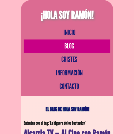
¡HOLA SOY RAMÓN!
INICIO
BLOG
CHISTES
INFORMACIÓN
CONTACTO
EL BLOG DE HOLA SOY RAMÓN!
Entradas con el tag: ‘La higuera de los bastardos’
Alcarria TV – Al Cine con Ramón