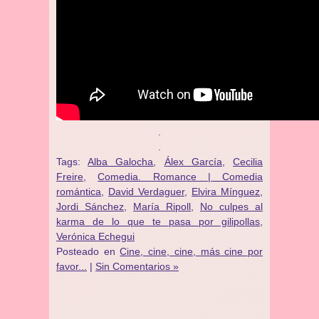
.
.
Tags:
Alba Galocha
,
Álex García
,
Cecilia
Freire
,
Comedia. Romance | Comedia
romántica
,
David Verdaguer
,
Elvira Mínguez
,
Jordi Sánchez
,
María Ripoll
,
No culpes al
karma de lo que te pasa por gilipollas
,
Verónica Echegui
Posteado en
Cine, cine, cine, más cine por
favor...
|
Sin Comentarios »