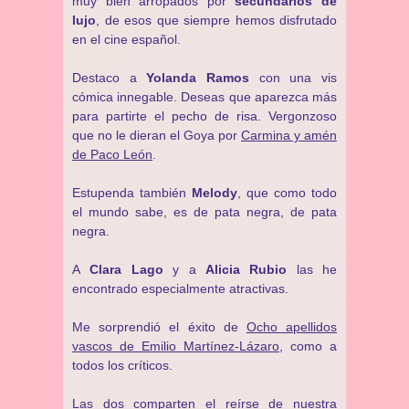
muy bien arropados por
secundarios de
lujo
, de esos que siempre hemos disfrutado
en el cine español.
Destaco a
Yolanda Ramos
con una vis
cómica innegable. Deseas que aparezca más
para partirte el pecho de risa. Vergonzoso
que no le dieran el Goya por
Carmina y amén
de Paco León
.
Estupenda también
Melody
, que como todo
el mundo sabe, es de pata negra, de pata
negra.
A
Clara Lago
y a
Alicia Rubio
las he
encontrado especialmente atractivas.
Me sorprendió el éxito de
Ocho apellidos
vascos de Emilio Martínez-Lázaro
, como a
todos los críticos.
Las dos comparten el reírse de nuestra