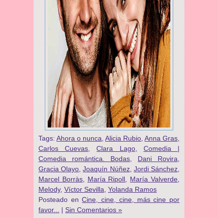
Tags:
Ahora o nunca
,
Alicia Rubio
,
Anna Gras
,
Carlos Cuevas
,
Clara Lago
,
Comedia |
Comedia romántica. Bodas
,
Dani Rovira
,
Gracia Olayo
,
Joaquín Núñez
,
Jordi Sánchez
,
Marcel Borràs
,
María Ripoll
,
María Valverde
,
Melody
,
Víctor Sevilla
,
Yolanda Ramos
Posteado en
Cine, cine, cine, más cine por
favor...
|
Sin Comentarios »