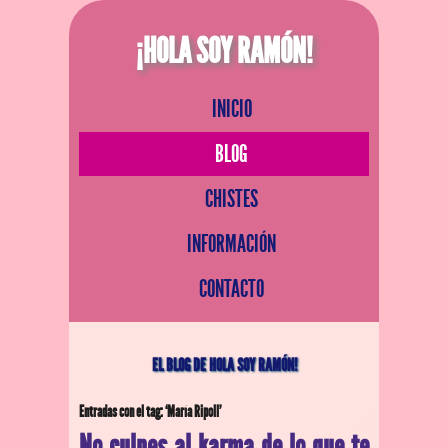
¡HOLA SOY RAMÓN!
INICIO
BLOG
CHISTES
INFORMACIÓN
CONTACTO
EL BLOG DE HOLA SOY RAMÓN!
Entradas con el tag: ‘María Ripoll’
No culpes al karma de lo que te