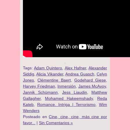
.
Tags:
Adam Quintero
,
Alex Hafner
,
Alexander
Siddig
,
Alicia Vikander
,
Andrea Guasch
,
Celyn
Jones
,
Clémentine Baert
,
Godehard Giese
,
Harvey Friedman
,
Inmersión
,
James McAvoy
,
Jannik Schümann
,
Jess Liaudin
,
Matthew
Gallagher
,
Mohamed Hakeemshady
,
Reda
Kateb
,
Romance. Intriga | Terrorismo
,
Wim
Wenders
Posteado en
Cine, cine, cine, más cine por
favor...
|
Sin Comentarios »