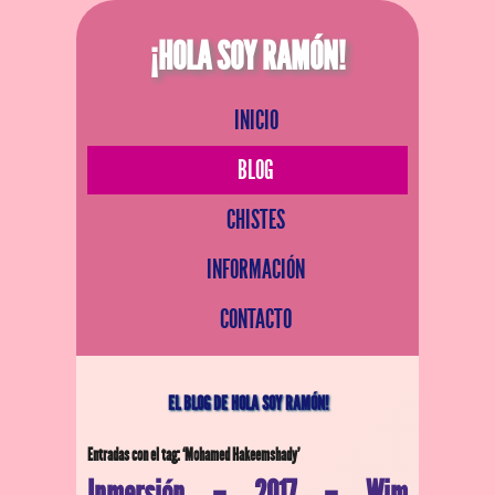
¡HOLA SOY RAMÓN!
INICIO
BLOG
CHISTES
INFORMACIÓN
CONTACTO
EL BLOG DE HOLA SOY RAMÓN!
Entradas con el tag: ‘Mohamed Hakeemshady’
Inmersión – 2017 – Wim