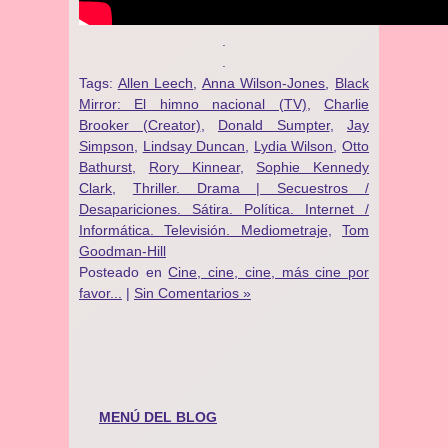
.
.
Tags:
Allen Leech
,
Anna Wilson-Jones
,
Black
Mirror: El himno nacional (TV)
,
Charlie
Brooker (Creator)
,
Donald Sumpter
,
Jay
Simpson
,
Lindsay Duncan
,
Lydia Wilson
,
Otto
Bathurst
,
Rory Kinnear
,
Sophie Kennedy
Clark
,
Thriller. Drama | Secuestros /
Desapariciones. Sátira. Política. Internet /
Informática. Televisión. Mediometraje
,
Tom
Goodman-Hill
Posteado en
Cine, cine, cine, más cine por
favor...
|
Sin Comentarios »
MENÚ DEL BLOG