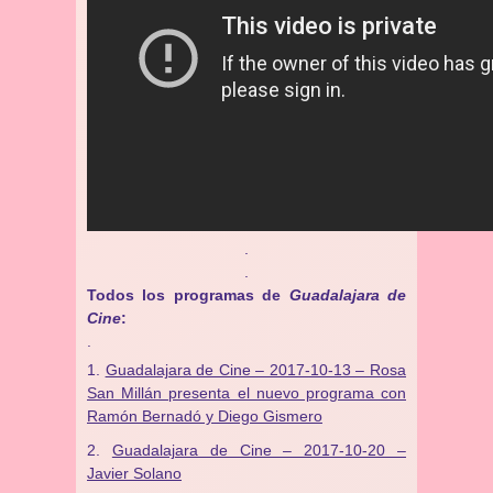
.
.
Todos los programas de
Guadalajara de
Cine
:
.
Guadalajara de Cine – 2017-10-13 – Rosa
San Millán presenta el nuevo programa con
Ramón Bernadó y Diego Gismero
Guadalajara de Cine – 2017-10-20 –
Javier Solano