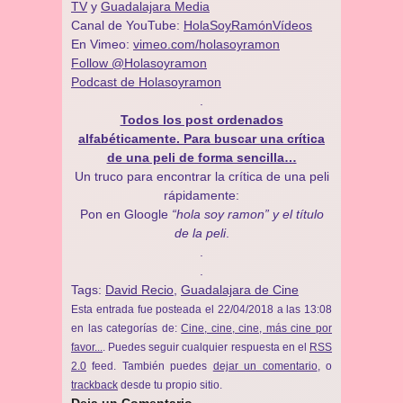
TV
y
Guadalajara Media
Canal de YouTube:
HolaSoyRamónVídeos
En Vimeo:
vimeo.com/holasoyramon
Follow @Holasoyramon
Podcast de Holasoyramon
.
Todos los post ordenados
alfabéticamente. Para buscar una crítica
de una peli de forma sencilla…
Un truco para encontrar la crítica de una peli
rápidamente:
Pon en Gloogle
“hola soy ramon” y el título
de la peli
.
.
.
Tags:
David Recio
,
Guadalajara de Cine
Esta entrada fue posteada el 22/04/2018 a las 13:08
en las categorías de:
Cine, cine, cine, más cine por
favor...
. Puedes seguir cualquier respuesta en el
RSS
2.0
feed. También puedes
dejar un comentario
, o
trackback
desde tu propio sitio.