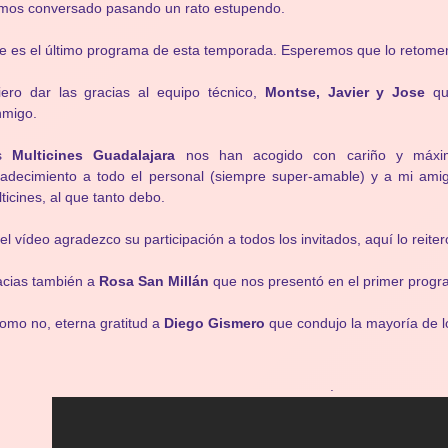
mos conversado pasando un rato estupendo.
e es el último programa de esta temporada. Esperemos que lo retom
ero dar las gracias al equipo técnico,
Montse, Javier y Jose
que
nmigo.
s
Multicines Guadalajara
nos han acogido con cariño y máxima
radecimiento a todo el personal (siempre super-amable) y a mi am
ticines, al que tanto debo.
el vídeo agradezco su participación a todos los invitados, aquí lo reiter
acias también a
Rosa San Millán
que nos presentó en el primer progr
omo no, eterna gratitud a
Diego Gismero
que condujo la mayoría de 
.