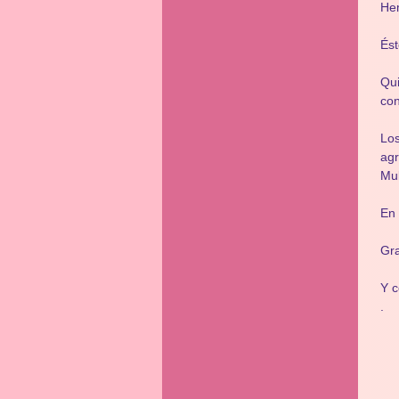
He
Ést
Qui
co
Lo
ag
Mul
En 
Gr
Y c
.