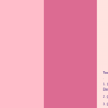
To
.
Di