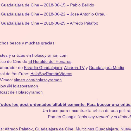
Guadalajara de Cine – 2018-06-15 – Pablo Bellido
Guadalajara de Cine – 2018-06-22 – José Antonio Orteu
Guadalajara de Cine – 2018-06-29 – Alfredo Palafox
chos besos y muchas gracias.
stes y críticas en
holasoyramon.com
tico de Cine de
El Heraldo del Henares
olaborador de
Esradio Guadalajara
,
Alcarria TV
y
Guadalajara Media
nal de YouTube:
HolaSoyRamónVídeos
 Vimeo:
vimeo.com/holasoyramon
llow @Holasoyramon
dcast de Holasoyramon
.
Todos los post ordenados alfabéticamente. Para buscar una crític
Un truco para encontrar la crítica de una peli r
Pon en Gloogle
“hola soy ramon” y el título d
.
gs:
Alfredo Palafox
,
Guadalajara de Cine
,
Multicines Guadalajara
,
Nueva