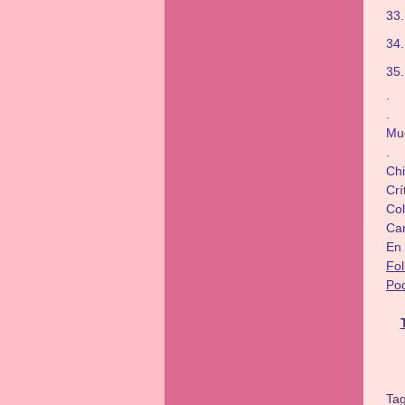
.
.
Mu
.
Chi
Crí
​​C
Ca
En
Fo
Po
Ta