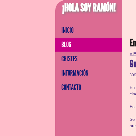
¡HOLA SOY RAMÓN!
INICIO
En
BLOG
« E
CHISTES
Gu
INFORMACIÓN
30/
CONTACTO
En
cin
Es 
Se 
aun