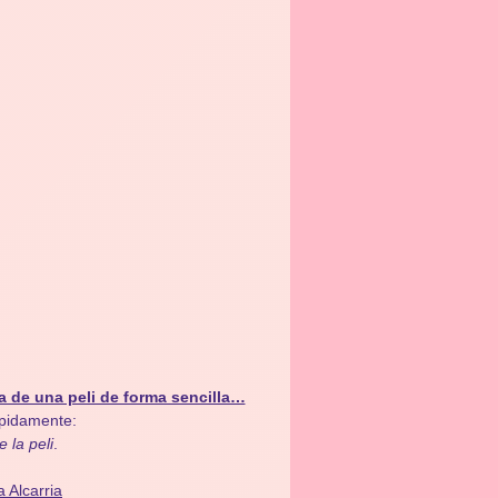
a de una peli de forma sencilla…
ápidamente:
e la peli
.
 Alcarria