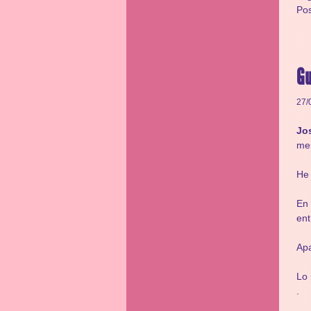
Po
Gu
27/
Jo
men
He 
En 
ent
Apa
Lo
.