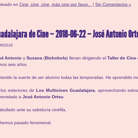
steado en
Cine, cine, cine, más cine por favor...
|
Sin Comentarios »
adalajara de Cine – 2018-06-22 – José Antonio Ort
06/2018
.
sé Antonio
y
Susana
(
Bichobola
) llevan dirigiendo el
Taller de Cin
os seis años.
tenido la suerte de ser alumno todas las temporadas. He aprendido m
los exteriores de
Los Multicines Guadalajara
, aprovechando estos
revistado a
José Antonio Orteu
.
bullado ante su sabiduría cinéfila,
 hemos pasado fenomenal.