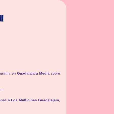
N!
rograma en
Guadalajara Media
sobre
ón.
anas a
Los Multicines Guadalajara
,