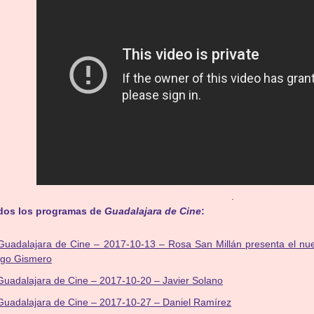
.
dos los programas de
Guadalajara de Cine
:
Guadalajara de Cine – 2017-10-13 – Rosa San Millán presenta el 
ego Gismero
Guadalajara de Cine – 2017-10-20 – Javier Solano
Guadalajara de Cine – 2017-10-27 – Daniel Ramírez