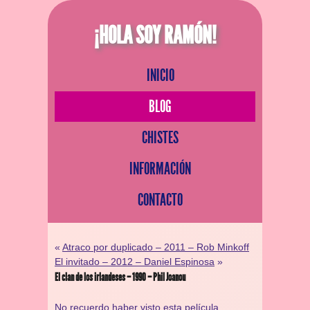
¡HOLA SOY RAMÓN!
INICIO
BLOG
CHISTES
INFORMACIÓN
CONTACTO
«
Atraco por duplicado – 2011 – Rob Minkoff
El invitado – 2012 – Daniel Espinosa
»
El clan de los irlandeses – 1990 – Phil Joanou
No recuerdo haber visto esta película.