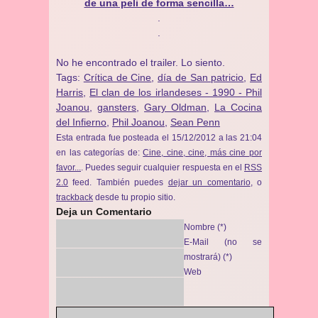
de una peli de forma sencilla…
.
.
No he encontrado el trailer. Lo siento.
Tags:
Crítica de Cine
,
día de San patricio
,
Ed
Harris
,
El clan de los irlandeses - 1990 - Phil
Joanou
,
gansters
,
Gary Oldman
,
La Cocina
del Infierno
,
Phil Joanou
,
Sean Penn
Esta entrada fue posteada el 15/12/2012 a las 21:04
en las categorías de:
Cine, cine, cine, más cine por
favor...
. Puedes seguir cualquier respuesta en el
RSS
2.0
feed. También puedes
dejar un comentario
, o
trackback
desde tu propio sitio.
Deja un Comentario
Nombre (*)
E-Mail (no se
mostrará) (*)
Web