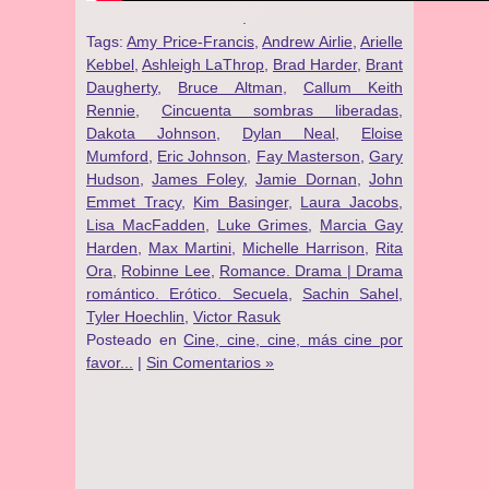
.
Tags:
Amy Price-Francis
,
Andrew Airlie
,
Arielle
Kebbel
,
Ashleigh LaThrop
,
Brad Harder
,
Brant
Daugherty
,
Bruce Altman
,
Callum Keith
Rennie
,
Cincuenta sombras liberadas
,
Dakota Johnson
,
Dylan Neal
,
Eloise
Mumford
,
Eric Johnson
,
Fay Masterson
,
Gary
Hudson
,
James Foley
,
Jamie Dornan
,
John
Emmet Tracy
,
Kim Basinger
,
Laura Jacobs
,
Lisa MacFadden
,
Luke Grimes
,
Marcia Gay
Harden
,
Max Martini
,
Michelle Harrison
,
Rita
Ora
,
Robinne Lee
,
Romance. Drama | Drama
romántico. Erótico. Secuela
,
Sachin Sahel
,
Tyler Hoechlin
,
Victor Rasuk
Posteado en
Cine, cine, cine, más cine por
favor...
|
Sin Comentarios »