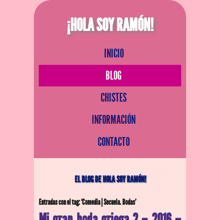
¡HOLA SOY RAMÓN!
INICIO
BLOG
CHISTES
INFORMACIÓN
CONTACTO
EL BLOG DE HOLA SOY RAMÓN!
Entradas con el tag: ‘Comedia | Secuela. Bodas’
Mi gran boda griega 2 – 2016 –