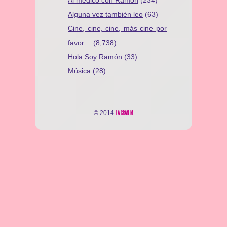
Al médico con Ramón
(234)
Alguna vez también leo
(63)
Cine, cine, cine, más cine por
favor…
(8,738)
Hola Soy Ramón
(33)
Música
(28)
© 2014
LA GRAN M