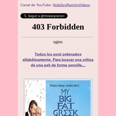
Canal de YouTube:
HolaSoyRamónVídeos
Todos los post ordenados
alfabéticamente. Para buscar una crítica
de una peli de forma sencilla…
.
.