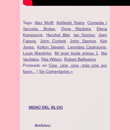
.
.
Tags:
Alex Wolff
,
Ashleigh Rains
,
Comedia |
Secuela. Bodas
,
Drew Riedstra
,
Elena
Kampouris
,
Hershel Blat
,
Ian Gomez
,
Joey
Fatone
,
John Corbett
,
John Stamos
,
Kirk
Jones
,
Kolton Stewart
,
Leonidas Castrounis
,
Louis Mandylor
,
Mi gran boda griega 2
,
Nia
Vardalos
,
Rita Wilson
,
Robert Bellissimo
Posteado en
Cine, cine, cine, más cine por
favor...
|
Sin Comentarios »
MENÚ DEL BLOG
Archivo: