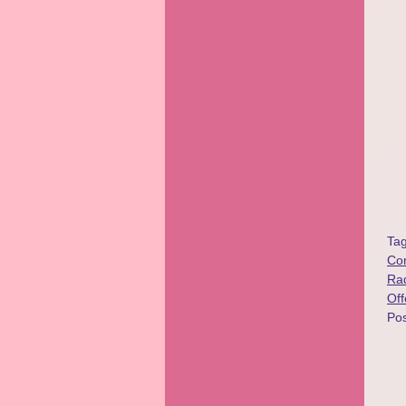
Ta
Co
Ra
Of
Po