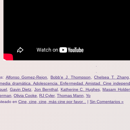
.
.
gs:
Alfonso Gomez-Rejon
,
Bobb'e J. Thompson
,
Chelsea T. Zhang
media dramática. Adolescencia. Enfermedad. Amistad. Cine indepen
quel
,
Gavin Dietz
,
Jon Bernthal
,
Katherine C. Hughes
,
Masam Holde
ferman
,
Olivia Cooke
,
RJ Cyler
,
Thomas Mann
,
Yo
steado en
Cine, cine, cine, más cine por favor...
|
Sin Comentarios »