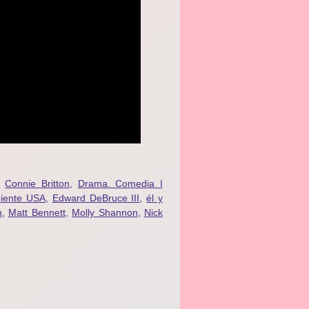
,
Connie Britton
,
Drama. Comedia |
diente USA
,
Edward DeBruce III
,
él y
n
,
Matt Bennett
,
Molly Shannon
,
Nick