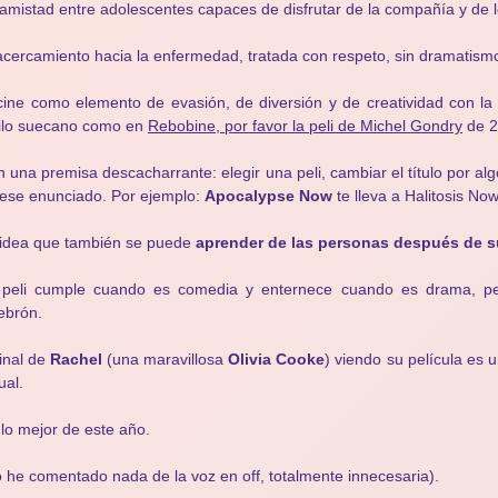
amistad entre adolescentes capaces de disfrutar de la compañía y de lo
acercamiento hacia la enfermedad, tratada con respeto, sin dramatism
cine como elemento de evasión, de diversión y de creatividad con la 
ilo suecano como en
Rebobine, por favor la peli de Michel Gondry
de 2
 una premisa descacharrante: elegir una peli, cambiar el título por alg
ese enunciado. Por ejemplo:
Apocalypse Now
te lleva a Halitosis N
 idea que también se puede
aprender de las personas después de s
 peli cumple cuando es comedia y enternece cuando es drama, per
ebrón.
final de
Rachel
(una maravillosa
Olivia Cooke
) viendo su película es
ual.
lo mejor de este año.
 he comentado nada de la voz en off, totalmente innecesaria).