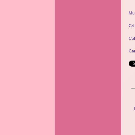
Mu
Crí
Co
Ca