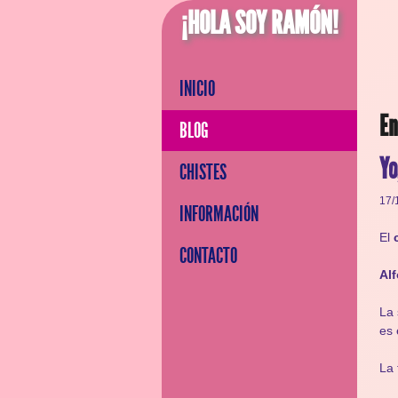
¡HOLA SOY RAMÓN!
INICIO
En
BLOG
Yo
CHISTES
17/
INFORMACIÓN
El
c
CONTACTO
Al
La 
es 
La 