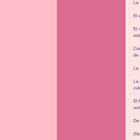
La 
El 
El 
est
Con
de 
La
La
cul
El 
act
De 
(No