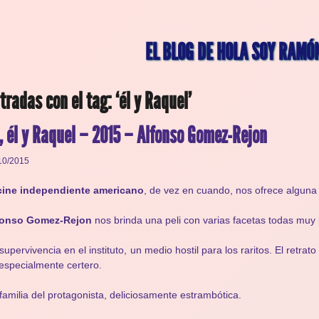
EL BLOG DE HOLA SOY RAMÓ
tradas con el tag: ‘él y Raquel’
, él y Raquel – 2015 – Alfonso Gomez-Rejon
10/2015
ine independiente americano
, de vez en cuando, nos ofrece alguna p
fonso Gomez-Rejon
nos brinda una peli con varias facetas todas muy 
supervivencia en el instituto, un medio hostil para los raritos. El retr
especialmente certero.
familia del protagonista, deliciosamente estrambótica.