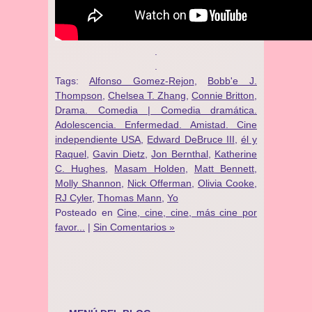
.
.
Tags:
Alfonso Gomez-Rejon
,
Bobb'e J.
Thompson
,
Chelsea T. Zhang
,
Connie Britton
,
Drama. Comedia | Comedia dramática.
Adolescencia. Enfermedad. Amistad. Cine
independiente USA
,
Edward DeBruce III
,
él y
Raquel
,
Gavin Dietz
,
Jon Bernthal
,
Katherine
C. Hughes
,
Masam Holden
,
Matt Bennett
,
Molly Shannon
,
Nick Offerman
,
Olivia Cooke
,
RJ Cyler
,
Thomas Mann
,
Yo
Posteado en
Cine, cine, cine, más cine por
favor...
|
Sin Comentarios »