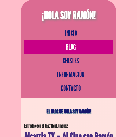
¡HOLA SOY RAMÓN!
INICIO
BLOG
CHISTES
INFORMACIÓN
CONTACTO
EL BLOG DE HOLA SOY RAMÓN!
Entradas con el tag: ‘Raúl Jiménez’
Alcarria TV – Al Cine con Ramón