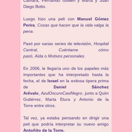
Cámara, Fernando Guillén y María y Juan
Diego Botto.
Luego hizo una peli con
Manuel Gómez
Perira
,
Cosas que hacen que la vida valga la
pena.
Pasó por varias series de televisión,
Hospital
Central
,
Cuéntame cómo
pasó
,
Aída
o
Motivos personales
.
En 2006, le llegaría uno de los papeles más
importantes que ha interpretado hasta la
fecha, el de
Israel
en la exitosa ópera prima
de
Daniel Sánchez
Arévalo
,
AzulOscuroCasiNegro
, junto a Quim
Gutiérrez, Marta Etura y Antonio de la
Torre entre otros.
Tal vez, ya estaba pensando en dirigir una
peli que podría interpretar su nuevo amigo
Antoñito de la Torre.