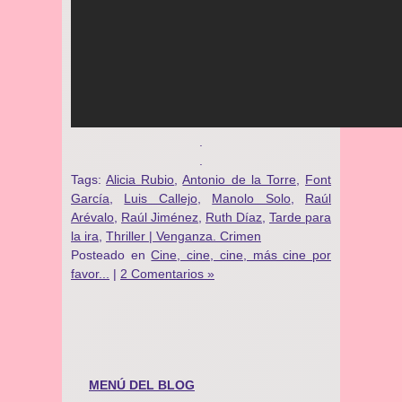
.
.
Tags:
Alicia Rubio
,
Antonio de la Torre
,
Font
García
,
Luis Callejo
,
Manolo Solo
,
Raúl
Arévalo
,
Raúl Jiménez
,
Ruth Díaz
,
Tarde para
la ira
,
Thriller | Venganza. Crimen
Posteado en
Cine, cine, cine, más cine por
favor...
|
2 Comentarios »
MENÚ DEL BLOG