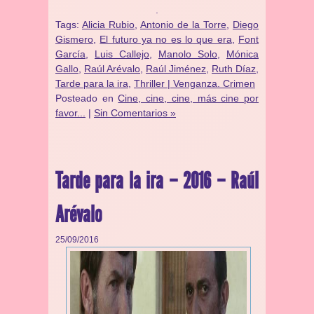
.
Tags:
Alicia Rubio
,
Antonio de la Torre
,
Diego
Gismero
,
El futuro ya no es lo que era
,
Font
García
,
Luis Callejo
,
Manolo Solo
,
Mónica
Gallo
,
Raúl Arévalo
,
Raúl Jiménez
,
Ruth Díaz
,
Tarde para la ira
,
Thriller | Venganza. Crimen
Posteado en
Cine, cine, cine, más cine por
favor...
|
Sin Comentarios »
Tarde para la ira – 2016 – Raúl
Arévalo
25/09/2016