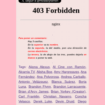
.
Para poner un comentario:
Hay 3 casillas.
En la
superior
va tu
nombre
.
En la
segunda
, la del medio, pon una dirección de
correo electrónico
.
La
tercera
, la de abajo de las tres, puedes dejarla
en
blanco
o poner tu web.
.
Tags:
Ajiona Alexus
,
Al Cine con Ramón
,
Alcarria TV
,
Alisha Boe
,
Amy Hargreaves
,
Ana
Fernández
,
Ana Polvorosa
,
Andrea Carballo
,
Antonio Velázquez
,
Blanca Suárez
,
Borja
Luna
,
Brandon Flynn
,
Brandon Larracuente
,
Brian d'Arcy James
,
Brian Yorkey (Creator)
,
Carl Franklin
,
Christian Navarro
,
Concha
Velasco
,
Derek Luke
,
Devin Druid
,
Diego