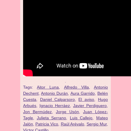
.
Tags:
Aitor Luna
,
Alfredo Villa
,
Antonio
Dechent
,
Antonio Durán
,
Aura Garrido
,
Belén
Cuesta
,
Daniel Calparsoro
,
El aviso
,
Hugo
Arbués
,
Ignacio Herráez
,
Javier Perdiguero
,
Jon Bermúdez
,
Jorge Usón
,
Juan López-
Tagle
,
Julieta Serrano
,
Luis Callejo
,
Mateo
Jalón
,
Patricia Vico
,
Raúl Arévalo
,
Sergio Mur
,
Víctor Castillo