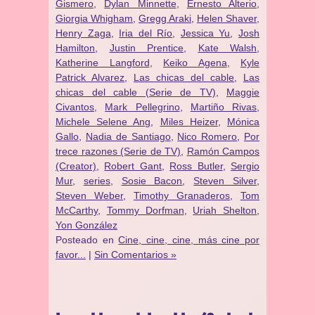
Gismero
,
Dylan Minnette
,
Ernesto Alterio
,
Giorgia Whigham
,
Gregg Araki
,
Helen Shaver
,
Henry Zaga
,
Iria del Río
,
Jessica Yu
,
Josh
Hamilton
,
Justin Prentice
,
Kate Walsh
,
Katherine Langford
,
Keiko Agena
,
Kyle
Patrick Alvarez
,
Las chicas del cable
,
Las
chicas del cable (Serie de TV)
,
Maggie
Civantos
,
Mark Pellegrino
,
Martiño Rivas
,
Michele Selene Ang
,
Miles Heizer
,
Mónica
Gallo
,
Nadia de Santiago
,
Nico Romero
,
Por
trece razones (Serie de TV)
,
Ramón Campos
(Creator)
,
Robert Gant
,
Ross Butler
,
Sergio
Mur
,
series
,
Sosie Bacon
,
Steven Silver
,
Steven Weber
,
Timothy Granaderos
,
Tom
McCarthy
,
Tommy Dorfman
,
Uriah Shelton
,
Yon González
Posteado en
Cine, cine, cine, más cine por
favor...
|
Sin Comentarios »