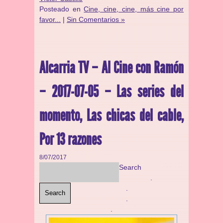
Posteado en
Cine, cine, cine, más cine por
favor...
|
Sin Comentarios »
Alcarria TV – Al Cine con Ramón
– 2017-07-05 – Las series del
momento, Las chicas del cable,
Por 13 razones
8/07/2017
Search
.
.
Search
.
.