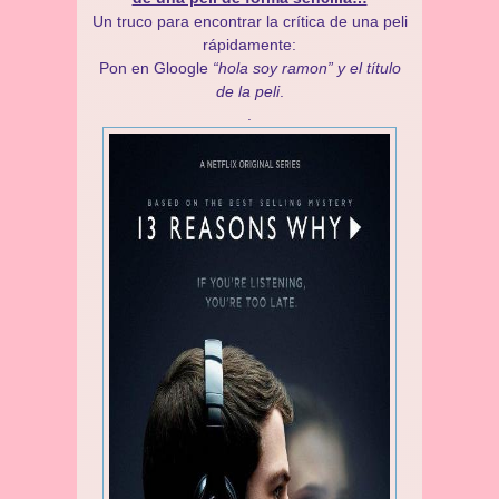
Un truco para encontrar la crítica de una peli
rápidamente:
Pon en Gloogle
“hola soy ramon” y el título
de la peli
.
.