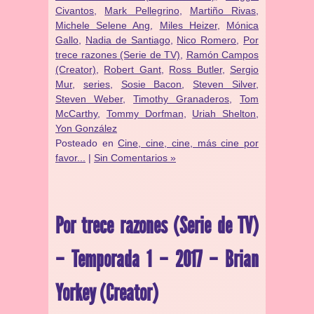
Civantos
,
Mark Pellegrino
,
Martiño Rivas
,
Michele Selene Ang
,
Miles Heizer
,
Mónica
Gallo
,
Nadia de Santiago
,
Nico Romero
,
Por
trece razones (Serie de TV)
,
Ramón Campos
(Creator)
,
Robert Gant
,
Ross Butler
,
Sergio
Mur
,
series
,
Sosie Bacon
,
Steven Silver
,
Steven Weber
,
Timothy Granaderos
,
Tom
McCarthy
,
Tommy Dorfman
,
Uriah Shelton
,
Yon González
Posteado en
Cine, cine, cine, más cine por
favor...
|
Sin Comentarios »
Por trece razones (Serie de TV)
– Temporada 1 – 2017 – Brian
Yorkey (Creator)