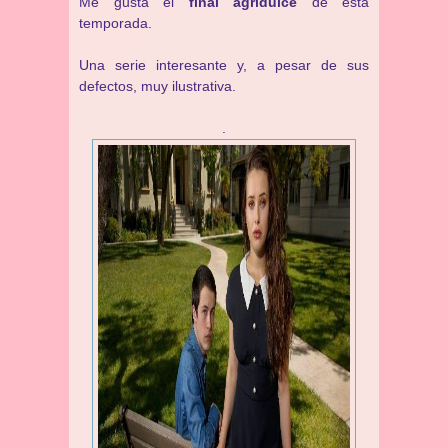
Me gusta el
final agridulce
de esta
temporada.
Una serie interesante y, a pesar de sus
defectos, muy ilustrativa.
.