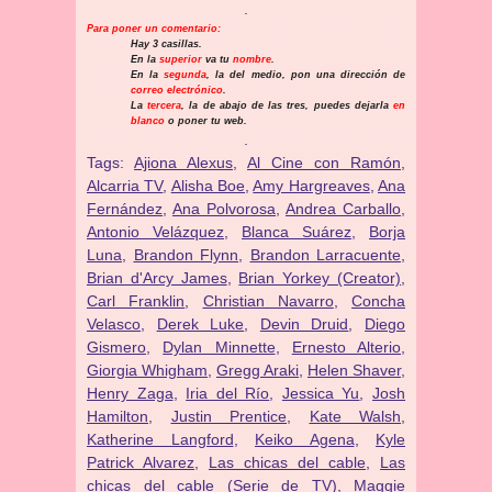
.
Para poner un comentario:
Hay 3 casillas.
En la
superior
va tu
nombre
.
En la
segunda
, la del medio, pon una dirección de
correo electrónico
.
La
tercera
, la de abajo de las tres, puedes dejarla
en
blanco
o poner tu web.
.
Tags:
Ajiona Alexus
,
Al Cine con Ramón
,
Alcarria TV
,
Alisha Boe
,
Amy Hargreaves
,
Ana
Fernández
,
Ana Polvorosa
,
Andrea Carballo
,
Antonio Velázquez
,
Blanca Suárez
,
Borja
Luna
,
Brandon Flynn
,
Brandon Larracuente
,
Brian d'Arcy James
,
Brian Yorkey (Creator)
,
Carl Franklin
,
Christian Navarro
,
Concha
Velasco
,
Derek Luke
,
Devin Druid
,
Diego
Gismero
,
Dylan Minnette
,
Ernesto Alterio
,
Giorgia Whigham
,
Gregg Araki
,
Helen Shaver
,
Henry Zaga
,
Iria del Río
,
Jessica Yu
,
Josh
Hamilton
,
Justin Prentice
,
Kate Walsh
,
Katherine Langford
,
Keiko Agena
,
Kyle
Patrick Alvarez
,
Las chicas del cable
,
Las
chicas del cable (Serie de TV)
,
Maggie