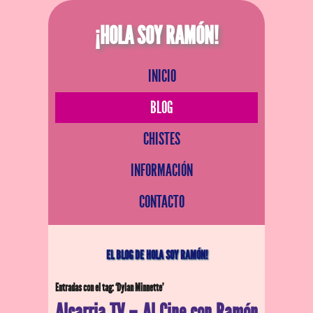
¡HOLA SOY RAMÓN!
INICIO
BLOG
CHISTES
INFORMACIÓN
CONTACTO
EL BLOG DE HOLA SOY RAMÓN!
Entradas con el tag: ‘Dylan Minnette’
Alcarria TV – Al Cine con Ramón