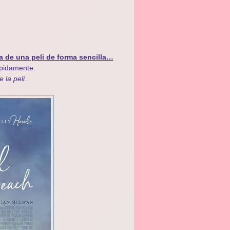
a de una peli de forma sencilla…
ápidamente:
e la peli
.