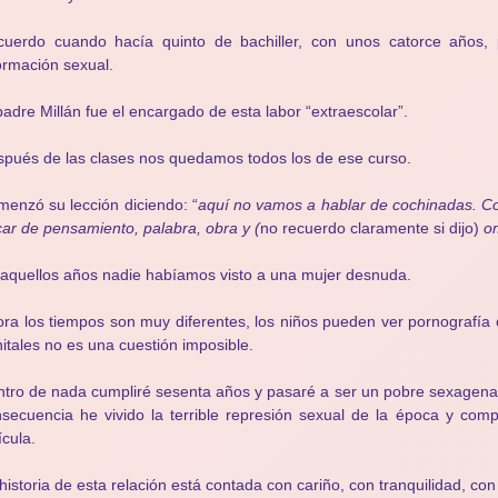
cuerdo cuando hacía quinto de bachiller, con unos catorce años,
ormación sexual.
padre Millán fue el encargado de esta labor “extraescolar”.
pués de las clases nos quedamos todos los de ese curso.
enzó su lección diciendo: “
aquí no vamos a hablar de cochinadas. C
ar de pensamiento, palabra, obra y (
no recuerdo claramente si dijo)
om
aquellos años nadie habíamos visto a una mujer desnuda.
ra los tiempos son muy diferentes, los niños pueden ver pornografía co
itales no es una cuestión imposible.
tro de nada cumpliré sesenta años y pasaré a ser un pobre sexagenar
secuencia he vivido la terrible represión sexual de la época y com
ícula.
historia de esta relación está contada con cariño, con tranquilidad, co