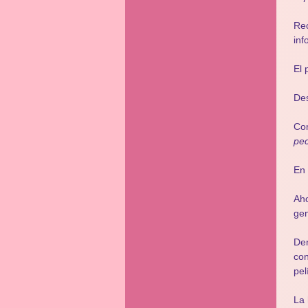
Re
inf
El 
Des
Com
pec
En 
Aho
gen
Den
con
pel
La 