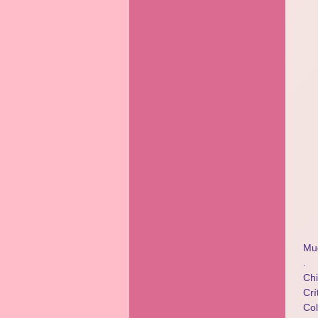
Mu
.
Chi
Crí
​​C