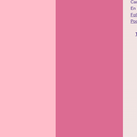
Ca
En
Fo
Po