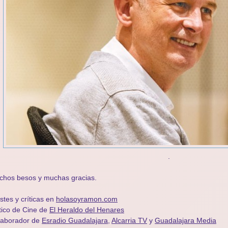
.
chos besos y muchas gracias.
stes y críticas en
holasoyramon.com
tico de Cine de
El Heraldo del Henares
olaborador de
Esradio Guadalajara
,
Alcarria TV
y
Guadalajara Media