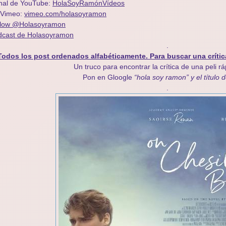
nal de YouTube:
HolaSoyRamónVídeos
 Vimeo:
vimeo.com/holasoyramon
llow @Holasoyramon
dcast de Holasoyramon
.
Todos los post ordenados alfabéticamente. Para buscar una crític
Un truco para encontrar la crítica de una peli r
Pon en Gloogle
“hola soy ramon” y el título d
.