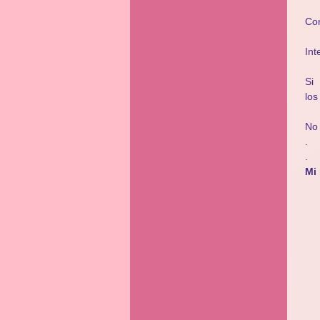
Con
Int
Si
lo
No
.
.
Mi 