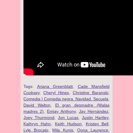
.
Tags:
Ariana Greenblatt
,
Cade Mansfield
Cooksey
,
Cheryl Hines
,
Christine Baranski
,
Comedia | Comedia negra. Navidad. Secuela
,
David Walton
,
El gran desmadre (Malas
madres 2)
,
Emjay Anthony
,
Jay Hernández
,
Joey Thurmond
,
Jon Lucas
,
Justin Hartley
,
Kathryn Hahn
,
Keith Hudson
,
Kristen Bell
,
Lyle Brocato
,
Mila Kunis
,
Oona Laurence
,