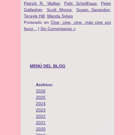
Patrick R. Walker
,
Patti Schellhaas
,
Peter
Gallagher
,
Scott Moore
,
Susan Sarandon
,
Terayle Hill
,
Wanda Sykes
Posteado en
Cine, cine, cine, más cine por
favor...
|
Sin Comentarios »
MENÚ DEL BLOG
Archivo:
2026
2025
2024
2023
2022
2021
2020