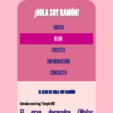
¡HOLA SOY RAMÓN!
INICIO
BLOG
CHISTES
INFORMACIÓN
CONTACTO
EL BLOG DE HOLA SOY RAMÓN!
Entradas con el tag: ‘Terayle Hill’
El gran desmadre (Malas