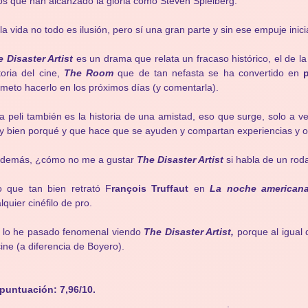
os que han alcanzado la gloria como Steven Spielberg.
la vida no todo es ilusión, pero sí una gran parte y sin ese empuje inici
 Disaster Artist
es un drama que relata un fracaso histórico, el de la
toria del cine,
The Room
que de tan nefasta se ha convertido en
meto hacerlo en los próximos días (y comentarla).
a peli también es la historia de una amistad, eso que surge, solo a 
 bien porqué y que hace que se ayuden y compartan experiencias y ob
además, ¿cómo no me a gustar
The Disaster Artist
si habla de un roda
o que tan bien retrató F
rançois Truffaut
en
La noche american
lquier cinéfilo de pro.
 lo he pasado fenomenal viendo
The Disaster Artist,
porque al igual
cine (a diferencia de Boyero).
puntuación: 7,96/10.
.