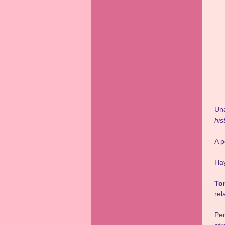
Una
his
A p
Hay
To
rel
Per