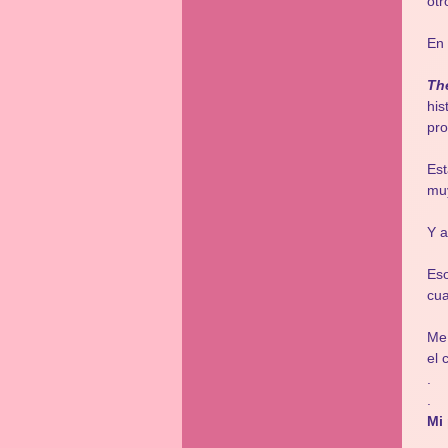
otr
En 
The
his
pro
Est
muy
Y 
Es
cua
Me
el 
.
.
Mi 