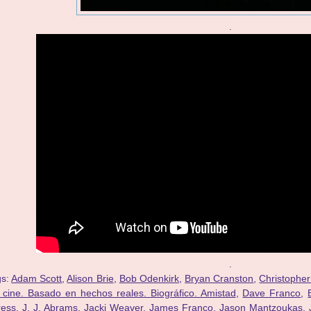
.
.
gs:
Adam Scott
,
Alison Brie
,
Bob Odenkirk
,
Bryan Cranston
,
Christopher
 cine. Basado en hechos reales. Biográfico. Amistad
,
Dave Franco
,
ress
,
J. J. Abrams
,
Jacki Weaver
,
James Franco
,
Jason Mantzoukas
,