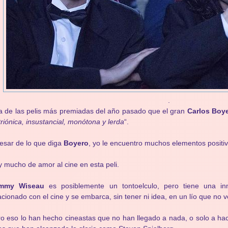
.
 de las pelis más premiadas del año pasado que el gran
Carlos Boy
triónica, insustancial, monótona y lerda
“.
esar de lo que diga
Boyero
, yo le encuentro muchos elementos positiv
 mucho de amor al cine en esta peli.
mmy Wiseau
es posiblemente un tontoelculo, pero tiene una inm
acionado con el cine y se embarca, sin tener ni idea, en un lío que no v
o eso lo han hecho cineastas que no han llegado a nada, o solo a hac