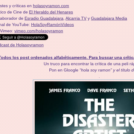
stes y críticas en
holasoyramon.com
tico de Cine de
El Heraldo del Henares
olaborador de
Esradio Guadalajara
,
Alcarria TV
y
Guadalajara Media
nal de YouTube:
HolaSoyRamónVídeos
 Vimeo:
vimeo.com/holasoyramon
dcast de Holasoyramon
.
Todos los post ordenados alfabéticamente. Para buscar una crític
Un truco para encontrar la crítica de una peli r
Pon en Gloogle
“hola soy ramon” y el título d
.