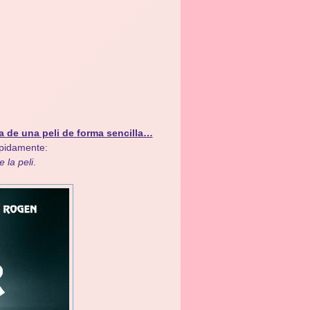
a de una peli de forma sencilla…
ápidamente:
e la peli
.