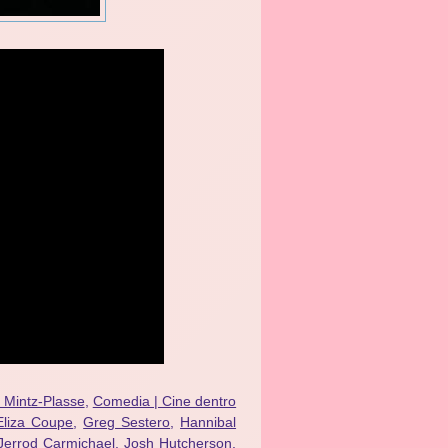
 Mintz-Plasse
,
Comedia | Cine dentro
Eliza Coupe
,
Greg Sestero
,
Hannibal
Jerrod Carmichael
,
Josh Hutcherson
,