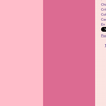
Chi
Crí
​​C
Ca
En
Po