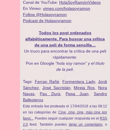
Canal de YouTube:
HolaSoyRamónVídeos
En Vimeo:
vimeo.com/holasoyramon
Follow @Holasoyramon
Podcast de Holasoyramon
.
Todos los post ordenados
alfabéticamente. Para buscar una crítica
de una peli de forma sencilla…
Un truco para encontrar la crítica de una peli
rápidamente:
Pon en Gloogle
“hola soy ramon” y el título
de la peli
.
.
Tags:
Ferran Rañé
,
Formentera Lady
,
Jordi
Sánchez
,
José Sacristán
,
Mireia Ros
,
Nora
Navas
,
Pau Durà
,
Pepa Juan
,
Sandro
Ballesteros
Esta entrada fue posteada el 17/04/2018 a las 08:12
en las categorías de:
Cine, cine, cine, más cine por
favor...
. Puedes seguir cualquier respuesta en el
RSS
2.0
feed. También puedes
dejar un comentario
, o