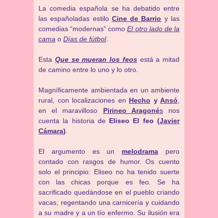
La comedia española se ha debatido entre
las españoladas estilo
Cine de Barrio
y las
comedias “modernas” como
El otro lado de la
cama
o
Días de fútbol
.
Esta
Que se mueran los feos
está a mitad
de camino entre lo uno y lo otro.
Magníficamente ambientada en un ambiente
rural, con localizaciones en
Hecho
y
Ansó
,
en el maravilloso
Pirineo Aragoné
s
nos
cuenta la historia de
Eliseo El feo (
Javier
Cámara
)
.
El argumento es un
melodrama
pero
contado con rasgos de humor. Os cuento
solo el principio: Eliseo no ha tenido suerte
con las chicas porque es feo. Se ha
sacrificado quedándose en el pueblo criando
vacas, regentando una carnicería y cuidando
a su madre y a un tío enfermo. Su ilusión era