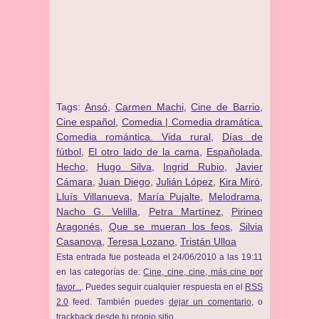
Tags:
Ansó
,
Carmen Machi
,
Cine de Barrio
,
Cine español
,
Comedia | Comedia dramática.
Comedia romántica. Vida rural
,
Días de
fútbol
,
El otro lado de la cama
,
Españolada
,
Hecho
,
Hugo Silva
,
Ingrid Rubio
,
Javier
Cámara
,
Juan Diego
,
Julián López
,
Kira Miró
,
Lluís Villanueva
,
María Pujalte
,
Melodrama
,
Nacho G. Velilla
,
Petra Martínez
,
Pirineo
Aragonés
,
Que se mueran los feos
,
Silvia
Casanova
,
Teresa Lozano
,
Tristán Ulloa
Esta entrada fue posteada el 24/06/2010 a las 19:11
en las categorías de:
Cine, cine, cine, más cine por
favor...
. Puedes seguir cualquier respuesta en el
RSS
2.0
feed. También puedes
dejar un comentario
, o
trackback
desde tu propio sitio.