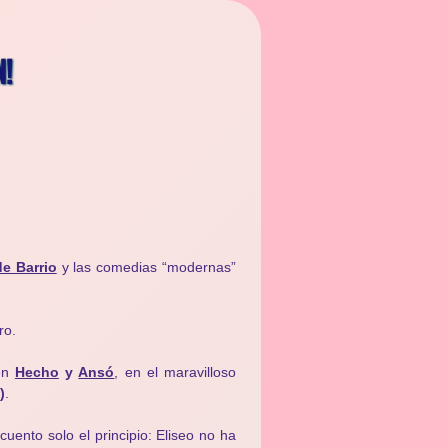
N!
de Barrio
y las comedias “modernas”
ro.
 en
Hecho
y
Ansó
, en el maravilloso
)
.
ento solo el principio: Eliseo no ha