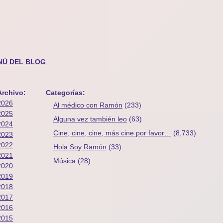
NÚ DEL BLOG
Archivo:
Categorías:
2026
Al médico con Ramón
(233)
2025
Alguna vez también leo
(63)
2024
Cine, cine, cine, más cine por favor…
(8,733)
2023
2022
Hola Soy Ramón
(33)
2021
Música
(28)
2020
2019
2018
2017
2016
2015