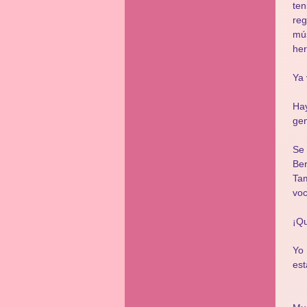
te
reg
mús
he
Ya 
Hay
gen
Se 
Ber
Ta
voc
¡Qu
Yo 
est