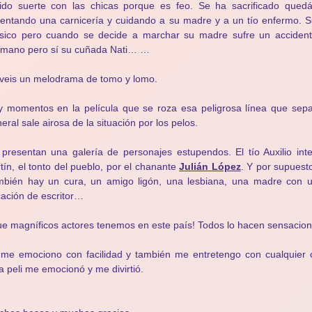
nido suerte con las chicas porque es feo. Se ha sacrificado qued
entando una carnicería y cuidando a su madre y a un tío enfermo. Su 
ico pero cuando se decide a marchar su madre sufre un accidente 
rmano pero sí su cuñada Nati… …
veis un melodrama de tomo y lomo.
 momentos en la película que se roza esa peligrosa línea que sepa
eral sale airosa de la situación por los pelos.
presentan una galería de personajes estupendos. El tío Auxilio int
tín, el tonto del pueblo, por el chanante
Julián López
. Y por supuest
mbién hay un cura, un amigo ligón, una lesbiana, una madre con 
ación de escritor…
e magníficos actores tenemos en este país! Todos lo hacen sensacion
me emociono con facilidad y también me entretengo con cualquier 
a peli me emocionó y me divirtió.