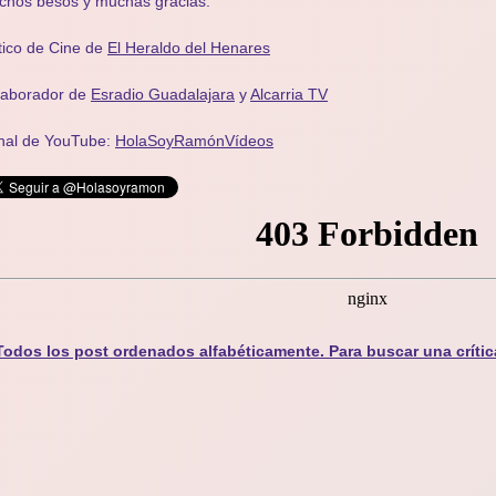
chos besos y muchas gracias.
tico de Cine de
El Heraldo del Henares
laborador de
Esradio Guadalajara
y
Alcarria TV
nal de YouTube:
HolaSoyRamónVídeos
Todos los post ordenados alfabéticamente. Para buscar una crític