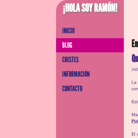
¡HOLA SOY RAMÓN!
INICIO
En
BLOG
Qu
CHISTES
24/
INFORMACIÓN
La 
CONTACTO
co
Es
Ma
Pi
El