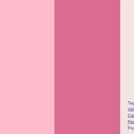
Ta
Vid
Cá
Pet
Po