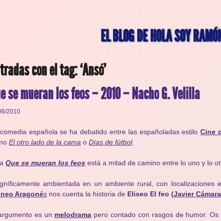
EL BLOG DE HOLA SOY RAMÓ
tradas con el tag: ‘Ansó’
e se mueran los feos – 2010 – Nacho G. Velilla
06/2010
comedia española se ha debatido entre las españoladas estilo
Cine 
mo
El otro lado de la cama
o
Días de fútbol
.
ta
Que se mueran los feos
está a mitad de camino entre lo uno y lo ot
gníficamente ambientada en un ambiente rural, con localizaciones
rineo Aragoné
s
nos cuenta la historia de
Eliseo El feo (
Javier Cámara
 argumento es un
melodrama
pero contado con rasgos de humor. Os cu