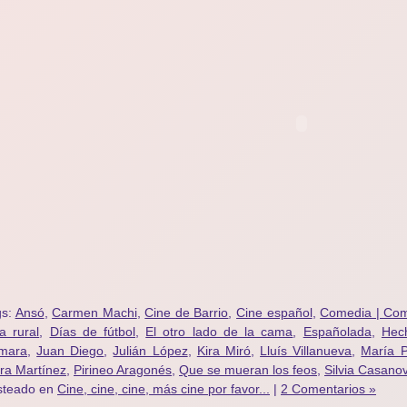
gs:
Ansó
,
Carmen Machi
,
Cine de Barrio
,
Cine español
,
Comedia | Com
a rural
,
Días de fútbol
,
El otro lado de la cama
,
Españolada
,
Hec
mara
,
Juan Diego
,
Julián López
,
Kira Miró
,
Lluís Villanueva
,
María P
ra Martínez
,
Pirineo Aragonés
,
Que se mueran los feos
,
Silvia Casano
steado en
Cine, cine, cine, más cine por favor...
|
2 Comentarios »