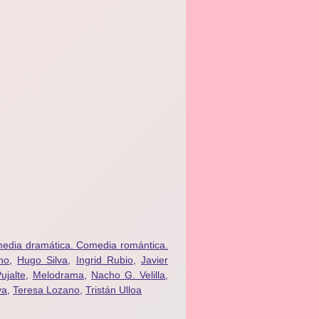
edia dramática. Comedia romántica.
ho
,
Hugo Silva
,
Ingrid Rubio
,
Javier
ujalte
,
Melodrama
,
Nacho G. Velilla
,
va
,
Teresa Lozano
,
Tristán Ulloa