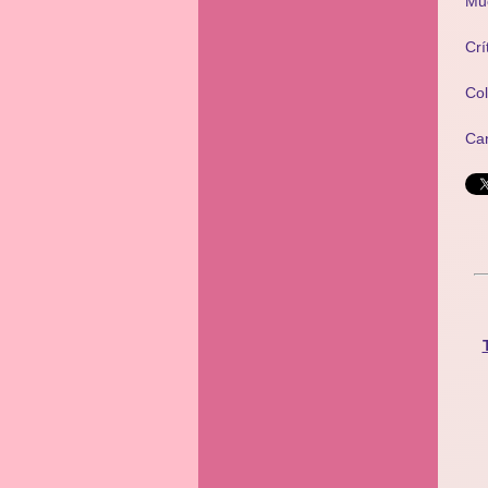
Mu
Crí
Co
Ca