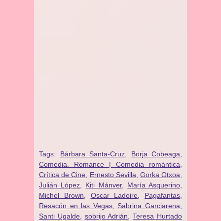
Tags:
Bárbara Santa-Cruz
,
Borja Cobeaga
,
Comedia. Romance | Comedia romántica
,
Crítica de Cine
,
Ernesto Sevilla
,
Gorka Otxoa
,
Julián López
,
Kiti Mánver
,
María Asquerino
,
Michel Brown
,
Oscar Ladoire
,
Pagafantas
,
Resacón en las Vegas
,
Sabrina Garciarena
,
Santi Ugalde
,
sobrijo Adrián
,
Teresa Hurtado