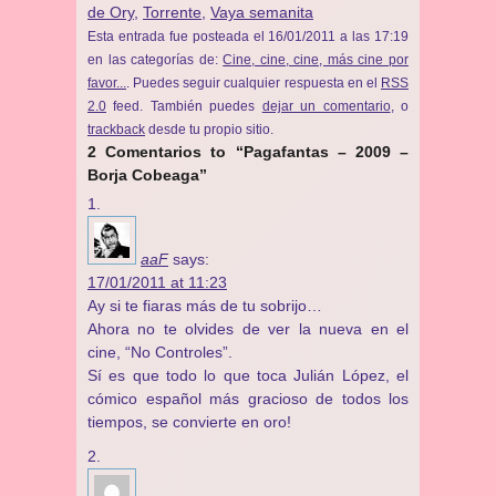
de Ory
,
Torrente
,
Vaya semanita
Esta entrada fue posteada el 16/01/2011 a las 17:19
en las categorías de:
Cine, cine, cine, más cine por
favor...
. Puedes seguir cualquier respuesta en el
RSS
2.0
feed. También puedes
dejar un comentario
, o
trackback
desde tu propio sitio.
2 Comentarios to “Pagafantas – 2009 –
Borja Cobeaga”
aaF
says:
17/01/2011 at 11:23
Ay si te fiaras más de tu sobrijo…
Ahora no te olvides de ver la nueva en el
cine, “No Controles”.
Sí es que todo lo que toca Julián López, el
cómico español más gracioso de todos los
tiempos, se convierte en oro!