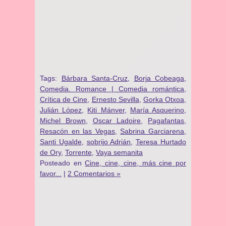
Tags:
Bárbara Santa-Cruz
,
Borja Cobeaga
,
Comedia. Romance | Comedia romántica
,
Crítica de Cine
,
Ernesto Sevilla
,
Gorka Otxoa
,
Julián López
,
Kiti Mánver
,
María Asquerino
,
Michel Brown
,
Oscar Ladoire
,
Pagafantas
,
Resacón en las Vegas
,
Sabrina Garciarena
,
Santi Ugalde
,
sobrijo Adrián
,
Teresa Hurtado
de Ory
,
Torrente
,
Vaya semanita
Posteado en
Cine, cine, cine, más cine por
favor...
|
2 Comentarios »