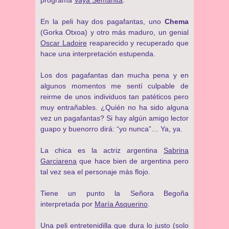
programa
Vaya Semanita
.
En la peli hay dos pagafantas, uno
Chema
(Gorka Otxoa) y otro más maduro, un genial
Oscar Ladoire
reaparecido y recuperado que
hace una interpretación estupenda.
Los dos pagafantas dan mucha pena y en
algunos momentos me sentí culpable de
reirme de unos individuos tan patéticos pero
muy entrañables. ¿Quién no ha sido alguna
vez un pagafantas? Si hay algún amigo lector
guapo y buenorro dirá: “yo nunca”… Ya, ya.
La chica es la actriz argentina
Sabrina
Garciarena
que hace bien de argentina pero
tal vez sea el personaje más flojo.
Tiene un punto la Señora Begoña
interpretada por
María Asquerino
.
Una peli entretenidilla que dura lo justo (solo