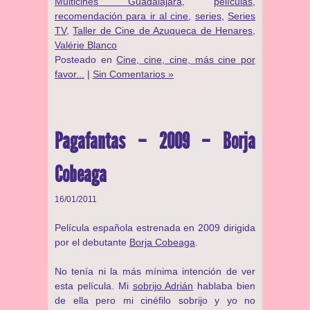
Multicines Guadalajara
,
películas
,
recomendación para ir al cine
,
series
,
Series
TV
,
Taller de Cine de Azuqueca de Henares
,
Valérie Blanco
Posteado en
Cine, cine, cine, más cine por
favor...
|
Sin Comentarios »
Pagafantas – 2009 – Borja
Cobeaga
16/01/2011
Película española estrenada en 2009 dirigida
por el debutante
Borja Cobeaga
.
No tenía ni la más mínima intención de ver
esta película. Mi
sobrijo Adrián
hablaba bien
de ella pero mi cinéfilo sobrijo y yo no