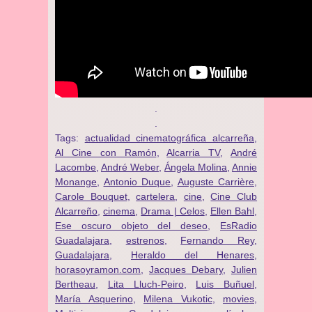
.
.
Tags:
actualidad cinematográfica alcarreña
,
Al Cine con Ramón
,
Alcarria TV
,
André
Lacombe
,
André Weber
,
Ángela Molina
,
Annie
Monange
,
Antonio Duque
,
Auguste Carrière
,
Carole Bouquet
,
cartelera
,
cine
,
Cine Club
Alcarreño
,
cinema
,
Drama | Celos
,
Ellen Bahl
,
Ese oscuro objeto del deseo
,
EsRadio
Guadalajara
,
estrenos
,
Fernando Rey
,
Guadalajara
,
Heraldo del Henares
,
horasoyramon.com
,
Jacques Debary
,
Julien
Bertheau
,
Lita Lluch-Peiro
,
Luis Buñuel
,
María Asquerino
,
Milena Vukotic
,
movies
,