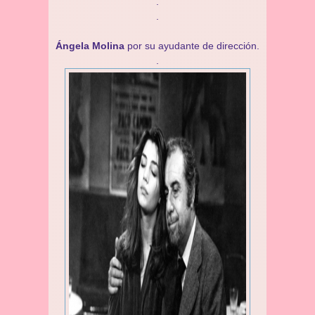
.
.
Ángela Molina
por su ayudante de dirección.
.