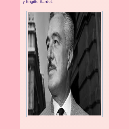
y Brigitte Bardot.
.
.
.