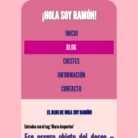
¡HOLA SOY RAMÓN!
INICIO
BLOG
CHISTES
INFORMACIÓN
CONTACTO
EL BLOG DE HOLA SOY RAMÓN!
Entradas con el tag: ‘María Asquerino’
Ese oscuro objeto del deseo –