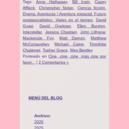
Tags:
Anne Hathaway
,
Bill Irwin
,
Casey
Affleck
,
Christopher Nolan
,
Ciencia ficción.
Drama. Aventuras | Aventura espacial. Futuro
postapocalíptico. Viajes en el tiempo
,
David
Gyasi
,
David Oyelowo
,
Ellen Burstyn
,
Interstellar
,
Jessica Chastain
,
John Lithgow
,
Mackenzie Foy
,
Matt Damon
,
Matthew
McConaughey
,
Michael Caine
,
Timothée
Chalamet
,
Topher Grace
,
Wes Bentley
Posteado en
Cine, cine, cine, más cine por
favor...
|
2 Comentarios »
MENÚ DEL BLOG
Archivo:
2026
2025