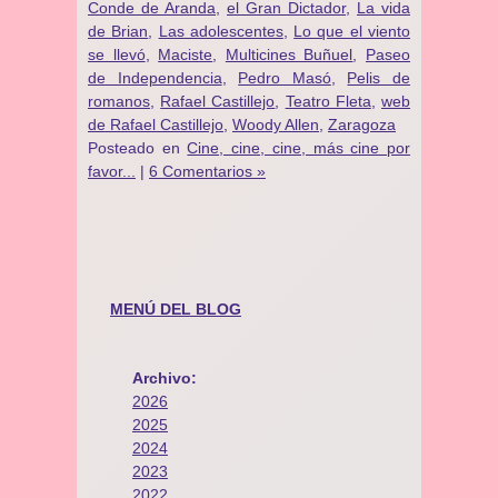
Conde de Aranda
,
el Gran Dictador
,
La vida
de Brian
,
Las adolescentes
,
Lo que el viento
se llevó
,
Maciste
,
Multicines Buñuel
,
Paseo
de Independencia
,
Pedro Masó
,
Pelis de
romanos
,
Rafael Castillejo
,
Teatro Fleta
,
web
de Rafael Castillejo
,
Woody Allen
,
Zaragoza
Posteado en
Cine, cine, cine, más cine por
favor...
|
6 Comentarios »
MENÚ DEL BLOG
Archivo:
2026
2025
2024
2023
2022