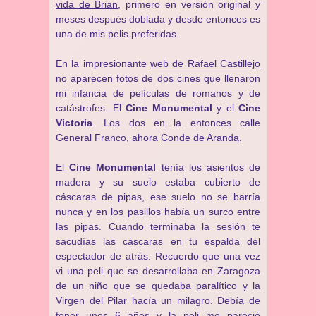
vida de Brian
, primero en versión original y
meses después doblada y desde entonces es
una de mis pelis preferidas.
En la impresionante
web de Rafael Castillejo
no aparecen fotos de dos cines que llenaron
mi infancia de películas de romanos y de
catástrofes. El
Cine Monumental
y el
Cine
Victoria
. Los dos en la entonces calle
General Franco, ahora
Conde de Aranda
.
El
Cine Monumental
tenía los asientos de
madera y su suelo estaba cubierto de
cáscaras de pipas, ese suelo no se barría
nunca y en los pasillos había un surco entre
las pipas. Cuando terminaba la sesión te
sacudías las cáscaras en tu espalda del
espectador de atrás. Recuerdo que una vez
vi una peli que se desarrollaba en Zaragoza
de un niño que se quedaba paralítico y la
Virgen del Pilar hacía un milagro. Debía de
tener unos 6 años y la peli me pareció