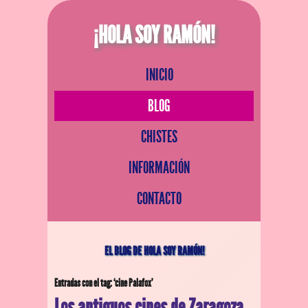
¡HOLA SOY RAMÓN!
INICIO
BLOG
CHISTES
INFORMACIÓN
CONTACTO
EL BLOG DE HOLA SOY RAMÓN!
Entradas con el tag: ‘cine Palafox’
Los antiguos cines de Zaragoza