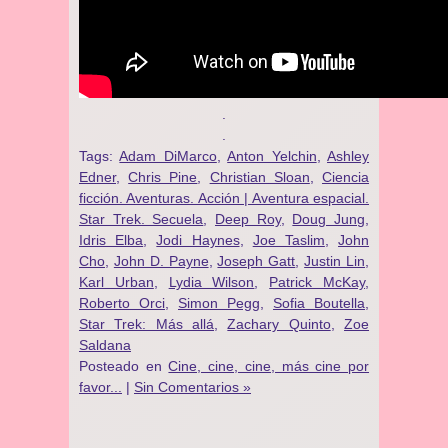
.
.
Tags:
Adam DiMarco
,
Anton Yelchin
,
Ashley
Edner
,
Chris Pine
,
Christian Sloan
,
Ciencia
ficción. Aventuras. Acción | Aventura espacial.
Star Trek. Secuela
,
Deep Roy
,
Doug Jung
,
Idris Elba
,
Jodi Haynes
,
Joe Taslim
,
John
Cho
,
John D. Payne
,
Joseph Gatt
,
Justin Lin
,
Karl Urban
,
Lydia Wilson
,
Patrick McKay
,
Roberto Orci
,
Simon Pegg
,
Sofia Boutella
,
Star Trek: Más allá
,
Zachary Quinto
,
Zoe
Saldana
Posteado en
Cine, cine, cine, más cine por
favor...
|
Sin Comentarios »