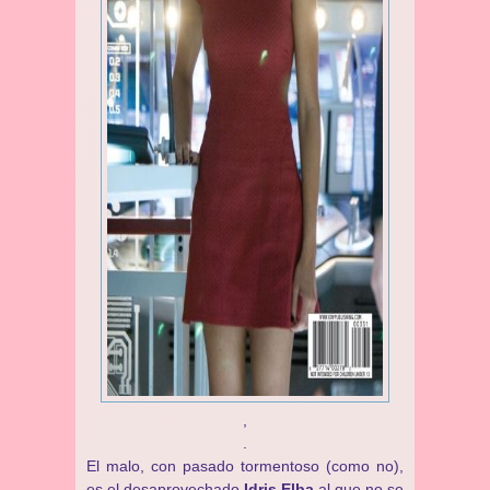
,
.
El malo, con pasado tormentoso (como no),
es el desaprovechado
Idris Elba
al que no se