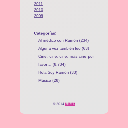
2011
2010
2009
Categorías:
Al médico con Ramón
(234)
Alguna vez también leo
(63)
Cine, cine, cine, más cine por
favor…
(8,734)
Hola Soy Ramón
(33)
Música
(28)
© 2014
LA GRAN M