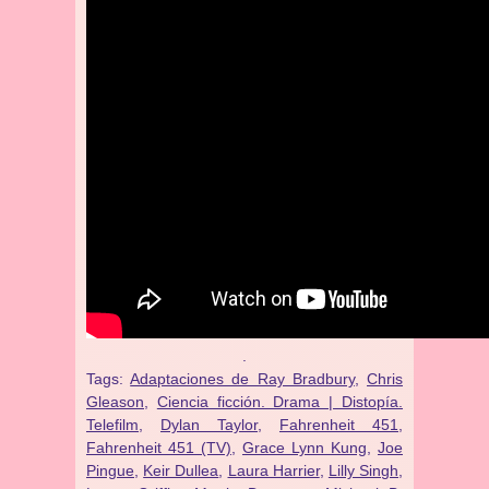
.
Tags:
Adaptaciones de Ray Bradbury
,
Chris
Gleason
,
Ciencia ficción. Drama | Distopía.
Telefilm
,
Dylan Taylor
,
Fahrenheit 451
,
Fahrenheit 451 (TV)
,
Grace Lynn Kung
,
Joe
Pingue
,
Keir Dullea
,
Laura Harrier
,
Lilly Singh
,