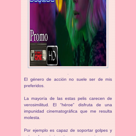
.
El género de acción no suele ser de mis
preferidos.
La mayoría de las estas pelis carecen de
verosimilitud. El “héroe” disfruta de una
impunidad cinematográfica que me resulta
molesta.
Por ejemplo es capaz de soportar golpes y