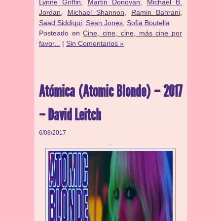
Lynne Griffin
,
Martin Donovan
,
Michael B.
Jordan
,
Michael Shannon
,
Ramin Bahrani
,
Saad Siddiqui
,
Sean Jones
,
Sofia Boutella
Posteado en
Cine, cine, cine, más cine por
favor...
|
Sin Comentarios »
Atómica (Atomic Blonde) – 2017
– David Leitch
6/08/2017
.