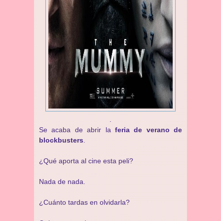
.
Se acaba de abrir la
feria de verano de
blockbusters
.
¿Qué aporta al cine esta peli?
Nada de nada.
¿Cuánto tardas en olvidarla?