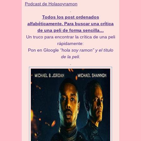
Podcast de Holasoyramon
.
Todos los post ordenados
alfabéticamente. Para buscar una crítica
de una peli de forma sencilla…
Un truco para encontrar la crítica de una peli
rápidamente:
Pon en Gloogle
“hola soy ramon” y el título
de la peli
.
.