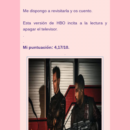
Me dispongo a revisitarla y os cuento.
Esta versión de HBO incita a la lectura y
apagar el televisor.
.
.
Mi puntuación: 4,17/10.
.