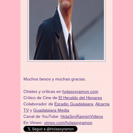
.
Muchos besos y muchas gracias.
.
Chistes y críticas en
holasoyramon.com
Crítico de Cine de
El Heraldo del Henares
​​Colaborador de
Esradio Guadalajara
,
Alcarria
TV
y
Guadalajara Media
Canal de YouTube:
HolaSoyRamónVídeos
En Vimeo:
vimeo.com/holasoyramon