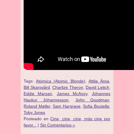
.
Tags:
Atómica (Atomic Blonde)
,
Attila Árpa
,
Bill Skarsgård
,
Charlize Theron
,
David Leitch
,
Eddie Marsan
,
James McAvoy
,
Jóhannes
Haukur Jóhannesson
,
John Goodman
,
Roland Møller
,
Sam Hargrave
,
Sofia Boutella
,
Toby Jones
Posteado en
Cine, cine, cine, más cine por
favor...
|
Sin Comentarios »