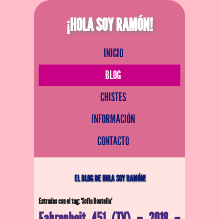
¡HOLA SOY RAMÓN!
INICIO
BLOG
CHISTES
INFORMACIÓN
CONTACTO
EL BLOG DE HOLA SOY RAMÓN!
Entradas con el tag: ‘Sofia Boutella’
Fahrenheit 451 (TV) – 2018 –