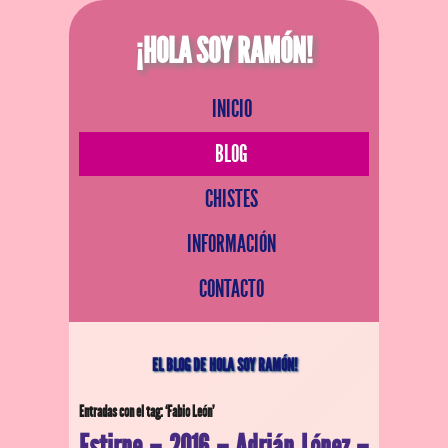
¡HOLA SOY RAMÓN!
INICIO
BLOG
CHISTES
INFORMACIÓN
CONTACTO
EL BLOG DE HOLA SOY RAMÓN!
Entradas con el tag: ‘Fabio León’
Estirpe – 2016 – Adrián López –