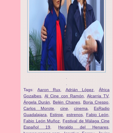
.
.
Tags:
Aaron Rux
,
Adrián López
,
África
Gozalbes
,
Al Cine con Ramón
,
Alcarria TV
,
Ángela Durán
,
Belén Chanes
,
Borja Crespo
,
Carlos Morote
,
cine
,
cinema
,
EsRadio
Guadalajara
,
Estirpe
,
estrenos
,
Fabio León
,
Fabio León Muñoz
,
Festival de Málaga Cine
Español 19
,
Heraldo del Henares
,