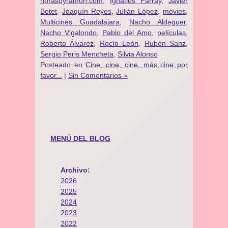
horasoyramon.com
,
Ignatius Farray
,
Javier
Botet
,
Joaquín Reyes
,
Julián López
,
movies
,
Multicines Guadalajara
,
Nacho Aldeguer
,
Nacho Vigalondo
,
Pablo del Amo
,
películas
,
Roberto Álvarez
,
Rocío León
,
Rubén Sanz
,
Sergio Peris Mencheta
,
Silvia Alonso
Posteado en
Cine, cine, cine, más cine por
favor...
|
Sin Comentarios »
MENÚ DEL BLOG
Archivo:
2026
2025
2024
2023
2022