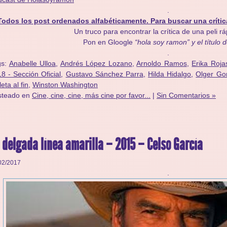
.
Todos los post ordenados alfabéticamente. Para buscar una crític
Un truco para encontrar la crítica de una peli r
Pon en Gloogle
“hola soy ramon” y el título d
.
gs:
Anabelle Ulloa
,
Andrés López Lozano
,
Arnoldo Ramos
,
Erika Roja
8 - Sección Oficial
,
Gustavo Sánchez Parra
,
Hilda Hidalgo
,
Olger Go
leta al fin
,
Winston Washington
steado en
Cine, cine, cine, más cine por favor...
|
Sin Comentarios »
 delgada línea amarilla – 2015 – Celso García
02/2017
.