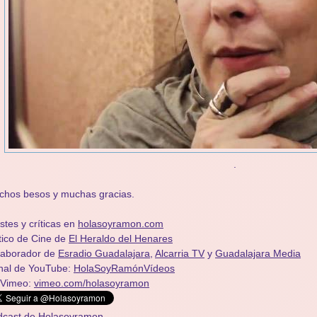
.
chos besos y muchas gracias.
stes y críticas en
holasoyramon.com
tico de Cine de
El Heraldo del Henares
olaborador de
Esradio Guadalajara
,
Alcarria TV
y
Guadalajara Media
nal de YouTube:
HolaSoyRamónVídeos
 Vimeo:
vimeo.com/holasoyramon
dcast de Holasoyramon