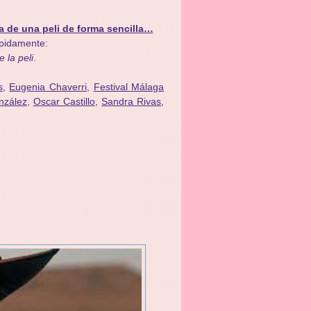
a de una peli de forma sencilla…
ápidamente:
e la peli
.
s
,
Eugenia Chaverri
,
Festival Málaga
nzález
,
Oscar Castillo
,
Sandra Rivas
,