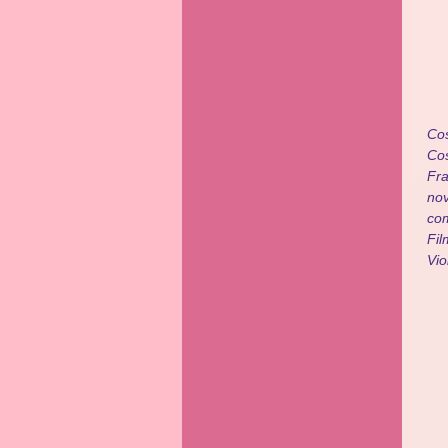
Cos
Cos
Fra
nov
com
Fil
Vio