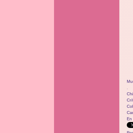
Mu
.
Chi
Crí
​​C
Ca
En
Po