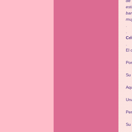
de 
est
ban
muj
.
.
Cr
.
El 
Por
Su 
Aqu
Una
Per
Su 