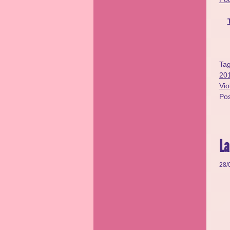
Ta
201
Vio
Po
La
28/