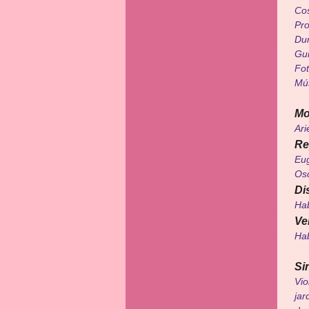
Cos
Pro
Dur
Gui
Fot
Mús
Mo
Ari
Re
Eug
Osc
Di
Hab
Ve
Hab
Si
Vio
jar