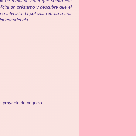
cano de mediana edad que sueña con
olicita un préstamo y descubre que el
 intimista, la película retrata a una
 independencia.
n proyecto de negocio.