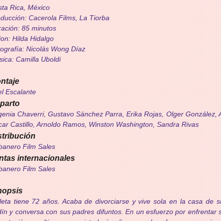
ta Rica, México
ducción: Cacerola Films, La Tiorba
ación: 85 minutos
on: Hilda Hidalgo
ografía: Nicolás Wong Díaz
ica: Camilla Uboldi
ntaje
el Escalante
parto
enia Chaverri, Gustavo Sánchez Parra, Erika Rojas, Olger González, 
ar Castillo, Arnoldo Ramos, Winston Washington, Sandra Rivas
stribución
anero Film Sales
ntas internacionales
anero Film Sales
nopsis
leta tiene 72 años. Acaba de divorciarse y vive sola en la casa de s
dín y conversa con sus padres difuntos. En un esfuerzo por enfrentar