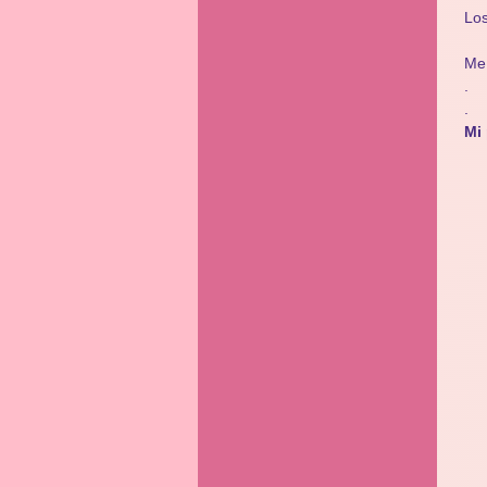
Los
Me 
.
.
Mi 