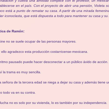
natación y cultiva una amistad cómplice con el profesor, un mexi
ablecerse en el país. Con el proyecto de abrir una pensión, Violeta s
co está a punto de rematar su casa. A partir de una mirada femenina e
er iconoclasta, que está dispuesta a todo para mantener su casa y su
ítica de Ramón:
cine no se suele ocupar de las personas mayores.
 ello agradezco esta producción costarricense-mexicana.
ritmo pausado puede hacer desconectar a un público ávido de acción.
í la trama es muy sencilla.
 señora de la tercera edad se niega a dejar su casa y además tiene u
o todo va en su contra.
lucha no es solo por su vivienda, lo es también por su independencia.