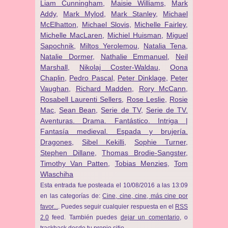
Liam Cunningham
,
Maisie Williams
,
Mark
Addy
,
Mark Mylod
,
Mark Stanley
,
Michael
McElhatton
,
Michael Slovis
,
Michelle Fairley
,
Michelle MacLaren
,
Michiel Huisman
,
Miguel
Sapochnik
,
Miltos Yerolemou
,
Natalia Tena
,
Natalie Dormer
,
Nathalie Emmanuel
,
Neil
Marshall
,
Nikolaj Coster-Waldau
,
Oona
Chaplin
,
Pedro Pascal
,
Peter Dinklage
,
Peter
Vaughan
,
Richard Madden
,
Rory McCann
,
Rosabell Laurenti Sellers
,
Rose Leslie
,
Rosie
Mac
,
Sean Bean
,
Serie de TV
,
Serie de TV.
Aventuras. Drama. Fantástico. Intriga |
Fantasía medieval. Espada y brujería.
Dragones
,
Sibel Kekilli
,
Sophie Turner
,
Stephen Dillane
,
Thomas Brodie-Sangster
,
Timothy Van Patten
,
Tobias Menzies
,
Tom
Wlaschiha
Esta entrada fue posteada el 10/08/2016 a las 13:09
en las categorías de:
Cine, cine, cine, más cine por
favor...
. Puedes seguir cualquier respuesta en el
RSS
2.0
feed. También puedes
dejar un comentario
, o
trackback
desde tu propio sitio.