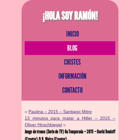
¡HOLA SOY RAMÓN!
INICIO
BLOG
CHISTES
INFORMACIÓN
CONTACTO
«
Paulina – 2015 – Santiago Mitre
13 minutos para matar a Hitler – 2015 –
Oliver Hirschbiegel
»
Juego de tronos (Serie de TV) 6ª Temporada – 2015 – David Benioff
(Creator), D.B. Weiss (Creator)