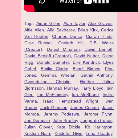
.
Tags:
Aidan Gillen
,
Alan Taylor
,
Alex Graves
,
Alfie Allen
,
Alik Sakharov
,
Brian Kirk
,
Carice
Van Houten
,
Charles Dance
,
Ciarán Hinds
,
Clive Russell
,
Conleth Hill
,
D.B. Weiss
(Creator)
,
Daniel Minahan
,
David Benioff
,
David Benioff (Creator)
,
David Nutter
,
Diana
Rigg
,
Donald Sumpter
,
Ellie Kendrick
,
Elyes
Gabel
,
Emilia Clarke
,
Esmé Bianco
,
Finn
Jones
,
Gemma Whelan
,
Gethin Anthony
,
Gwendoline Christie
,
Hafthor Julius
Bjornsson
,
Hannah Murray
,
Harry Lloyd
,
Iain
Glen
,
Ian McElhinney
,
Ian McShane
,
Indira
Varma
,
Isaac Hempstead Wright
,
Iwan
Rheon
,
Jack Gleeson
,
James Cosmo
,
Jason
Momoa
,
Jeremy Podeswa
,
Jerome Flynn
,
Joe Dempsie
,
John Bradley
,
Juego de tronos
,
Julian Glover
,
Kate Dickie
,
Kit Harington
,
Kristian Nairn
,
Kristofer Hivju
,
Lena Headey
,