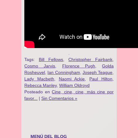
.
Tags:
Bill Fellows
,
Christopher Fairbank
,
Cosmo Jarvis
,
Florence Pugh
,
Golda
Rosheuvel
,
Ian Conningham
,
Joseph Teague
,
Lady Macbeth
,
Naomi Ackie
,
Paul Hilton
,
Rebecca Manley
,
William Oldroyd
Posteado en
Cine, cine, cine, más cine por
favor...
|
Sin Comentarios »
MENÚ DEL BLOG