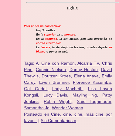
.
Para poner un comentario:
Hay 3 casillas.
En la
superior
va tu
nombre
.
En la
segunda
, la del medio, pon una dirección de
correo electrónico
.
La
tercera
, la de abajo de las tres, puedes dejarla
en
blanco
o poner tu web.
.
Tags:
Al Cine con Ramón
,
Alcarria TV
,
Chris
Pine
,
Connie Nielsen
,
Danny Huston
,
David
Thewlis
,
Doutzen Kroes
,
Elena Anaya
,
Emily
Carey
,
Ewen Bremner
,
Florence Kasumba
,
Gal Gadot
,
Lady Macbeth
,
Lisa Loven
Kongsli
,
Lucy Davis
,
Mayling Ng
,
Patty
Jenkins
,
Robin Wright
,
Saïd Taghmaoui
,
Samantha Jo
,
Wonder Woman
Posteado en
Cine, cine, cine, más cine por
favor...
|
Sin Comentarios »