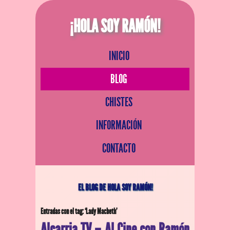
¡HOLA SOY RAMÓN!
INICIO
BLOG
CHISTES
INFORMACIÓN
CONTACTO
EL BLOG DE HOLA SOY RAMÓN!
Entradas con el tag: ‘Lady Macbeth’
Alcarria TV – Al Cine con Ramón