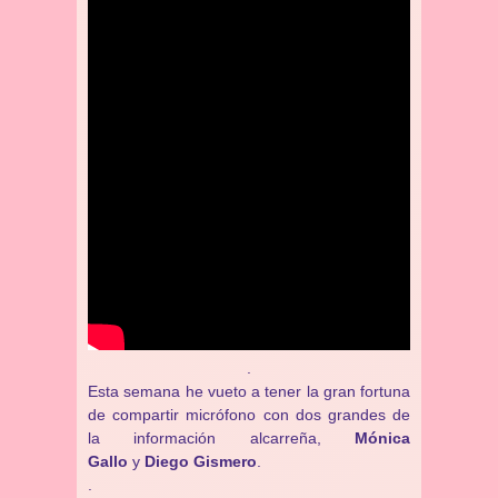
.
Esta semana he vueto a tener la gran fortuna
de compartir micrófono con dos grandes de
la información alcarreña,
Mónica
Gallo
y
Diego Gismero
.
.