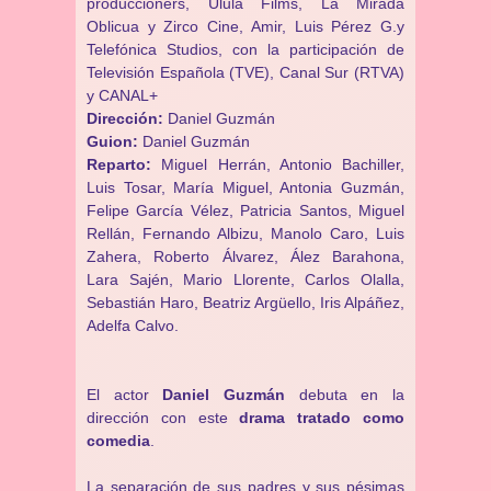
produccioners, Ulula Films, La Mirada
Oblicua y Zirco Cine, Amir, Luis Pérez G.y
Telefónica Studios, con la participación de
Televisión Española (TVE), Canal Sur (RTVA)
y CANAL+
Dirección:
Daniel Guzmán
Guion:
Daniel Guzmán
Reparto:
Miguel Herrán, Antonio Bachiller,
Luis Tosar, María Miguel, Antonia Guzmán,
Felipe García Vélez, Patricia Santos, Miguel
Rellán, Fernando Albizu, Manolo Caro, Luis
Zahera, Roberto Álvarez, Ález Barahona,
Lara Sajén, Mario Llorente, Carlos Olalla,
Sebastián Haro, Beatriz Argüello, Iris Alpáñez,
Adelfa Calvo.
El actor
Daniel Guzmán
debuta en la
dirección con este
drama tratado como
comedia
.
La separación de sus padres y sus pésimas