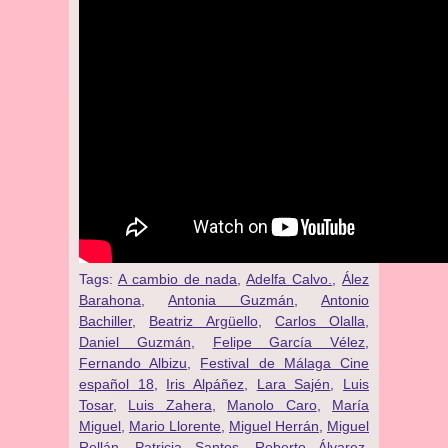
Tags:
A cambio de nada
,
Adelfa Calvo.
,
Ález
Barahona
,
Antonia Guzmán
,
Antonio
Bachiller
,
Beatriz Argüello
,
Carlos Olalla
,
Daniel Guzmán
,
Felipe García Vélez
,
Fernando Albizu
,
Festival de Málaga Cine
español 18
,
Iris Alpáñez
,
Lara Sajén
,
Luis
Tosar
,
Luis Zahera
,
Manolo Caro
,
María
Miguel
,
Mario Llorente
,
Miguel Herrán
,
Miguel
Rellán
,
Patricia Santos
,
Roberto Álvarez
,