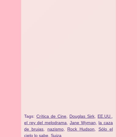
Tags:
Crítica de Cine
,
Douglas Sirk
,
EE.UU.
,
el rey del melodrama
,
Jane Wyman
,
la caza
de brujas
,
nazismo
,
Rock Hudson
,
Sólo el
cielo lo sabe
,
Suiza