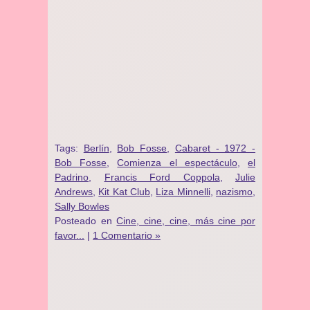
Tags:
Berlín
,
Bob Fosse
,
Cabaret - 1972 -
Bob Fosse
,
Comienza el espectáculo
,
el
Padrino
,
Francis Ford Coppola
,
Julie
Andrews
,
Kit Kat Club
,
Liza Minnelli
,
nazismo
,
Sally Bowles
Posteado en
Cine, cine, cine, más cine por
favor...
|
1 Comentario »