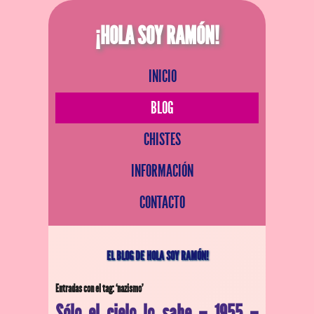
¡HOLA SOY RAMÓN!
INICIO
BLOG
CHISTES
INFORMACIÓN
CONTACTO
EL BLOG DE HOLA SOY RAMÓN!
Entradas con el tag: ‘nazismo’
Sólo el cielo lo sabe – 1955 –