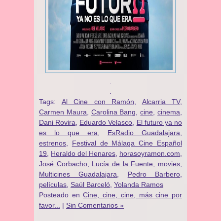
.
.
Tags:
Al Cine con Ramón
,
Alcarria TV
,
Carmen Maura
,
Carolina Bang
,
cine
,
cinema
,
Dani Rovira
,
Eduardo Velasco
,
El futuro ya no
es lo que era
,
EsRadio Guadalajara
,
estrenos
,
Festival de Málaga Cine Español
19
,
Heraldo del Henares
,
horasoyramon.com
,
José Corbacho
,
Lucía de la Fuente
,
movies
,
Multicines Guadalajara
,
Pedro Barbero
,
películas
,
Saúl Barceló
,
Yolanda Ramos
Posteado en
Cine, cine, cine, más cine por
favor...
|
Sin Comentarios »