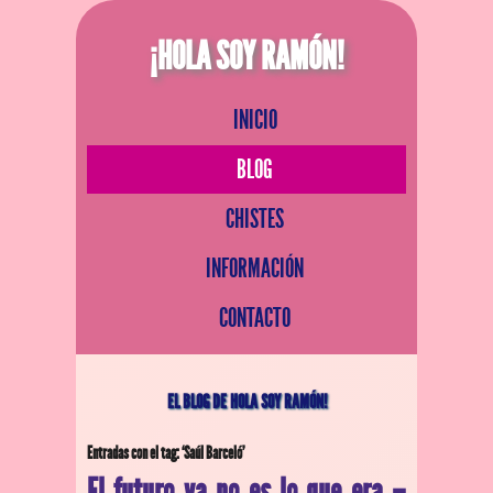
¡HOLA SOY RAMÓN!
INICIO
BLOG
CHISTES
INFORMACIÓN
CONTACTO
EL BLOG DE HOLA SOY RAMÓN!
Entradas con el tag: ‘Saúl Barceló’
El futuro ya no es lo que era –