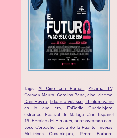
.
.
Tags:
Al Cine con Ramón
,
Alcarria TV
,
Carmen Maura
,
Carolina Bang
,
cine
,
cinema
,
Dani Rovira
,
Eduardo Velasco
,
El futuro ya no
es lo que era
,
EsRadio Guadalajara
,
estrenos
,
Festival de Málaga Cine Español
19
,
Heraldo del Henares
,
horasoyramon.com
,
José Corbacho
,
Lucía de la Fuente
,
movies
,
Multicines Guadalajara
,
Pedro Barbero
,