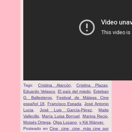
Tags:
Cristina Alarcón
,
Cristina Plazas
,
Eduardo Velasco
,
El país del miedo
,
Esteban
G. Ballesteros
,
Festival de Málaga Cine
español 18
,
Francisco Espada
,
José Antonio
Lucia
,
José Luis García-Pérez
,
Maite
Vallecillo
,
María Luisa Borruel
,
Marina Recio
,
Moisés Ortega
,
Olga Lozano
,
y Kiti Mánver.
Posteado en
Cine, cine, cine, más cine por