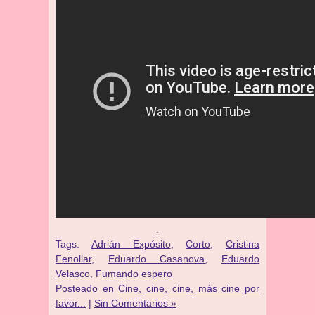
.
Tags:
Adrián Expósito
,
Corto
,
Cristina
Fenollar
,
Eduardo Casanova
,
Eduardo
Velasco
,
Fumando espero
Posteado en
Cine, cine, cine, más cine por
favor...
|
Sin Comentarios »