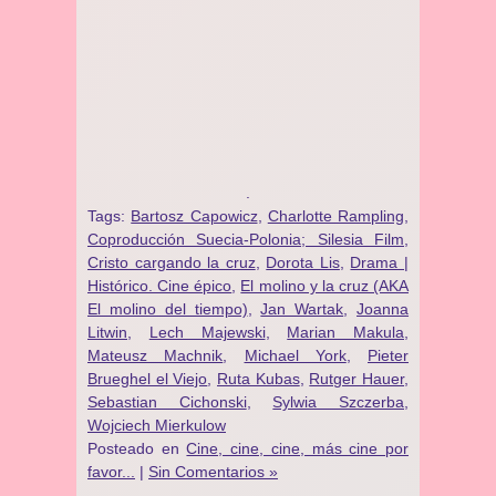
.
Tags:
Bartosz Capowicz
,
Charlotte Rampling
,
Coproducción Suecia-Polonia; Silesia Film
,
Cristo cargando la cruz
,
Dorota Lis
,
Drama |
Histórico. Cine épico
,
El molino y la cruz (AKA
El molino del tiempo)
,
Jan Wartak
,
Joanna
Litwin
,
Lech Majewski
,
Marian Makula
,
Mateusz Machnik
,
Michael York
,
Pieter
Brueghel el Viejo
,
Ruta Kubas
,
Rutger Hauer
,
Sebastian Cichonski
,
Sylwia Szczerba
,
Wojciech Mierkulow
Posteado en
Cine, cine, cine, más cine por
favor...
|
Sin Comentarios »