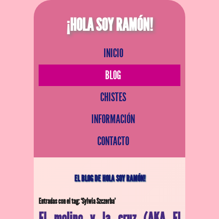
¡HOLA SOY RAMÓN!
INICIO
BLOG
CHISTES
INFORMACIÓN
CONTACTO
EL BLOG DE HOLA SOY RAMÓN!
Entradas con el tag: ‘Sylwia Szczerba’
El molino y la cruz (AKA El